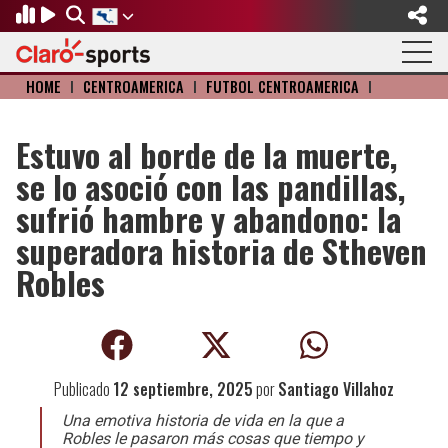
HOME
I
CENTROAMERICA
I
FÚTBOL CENTROAMÉRICA
I
Regresar
Regresar
Regresar
Regresar
Regresar
Regresar
FÚTBOL
MOTOR
BÉISBOL
OLÍMPICOS
OTROS DEPORTES
ACTUALIDAD
Estuvo al borde de la muerte,
se lo asoció con las pandillas,
Fútbol Internacional
Formula 1
Mexicano
Olympic Channel
Básquetbol
Música
sufrió hambre y abandono: la
Mundial de Clubes
NASCAR
MLB
Paris 2024
Fútbol Americano
Cine y TV
superadora historia de Stheven
Robles
Concachampions
Gangwon 2024
Ciclismo
Tendencias
Copa Oro
Juegos Paralímpicos
Tenis
Videojuegos
Fútbol de Estufa
Golf
Publicado
12 septiembre, 2025
por
Santiago Villahoz
Fútbol Femenil
Boxeo
Una emotiva historia de vida en la que a
Robles le pasaron más cosas que tiempo y