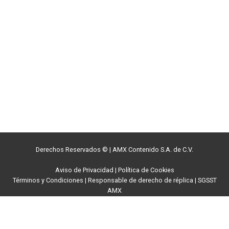
Derechos Reservados ©
|
AMX Contenido S.A. de C.V.
Aviso de Privacidad
|
Política de Cookies
Términos y Condiciones
|
Responsable de derecho de réplica
|
SGSST
AMX