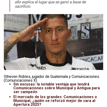
ello explica el lugar que se ganó a base de
Leagues Cup
UFC
sacrificio.
Liga de Expansión MX
Lucha Libre
Liga MX
Juegos Panamericanos
Selección Mexicana
Stheven Robles, jugador de Guatemala y Comunicaciones.
(Comunicaciones X)
Sin excusas: la notable ventaja que tendrá
Comunicaciones sobre Municipal y Antigua para
ser campeón
El mercado de los grandes: Comunicaciones o
Municipal, ¿quién se reforzó mejor de cara al
Apertura 2025?