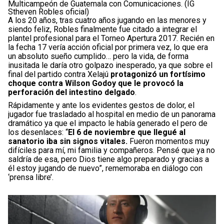
Multicampeón de Guatemala con Comunicaciones. (IG
Stheven Robles oficial)
A los 20 años, tras cuatro años jugando en las menores y
siendo feliz, Robles finalmente fue citado a integrar el
plantel profesional para el Torneo Apertura 2017. Recién en
la fecha 17 vería acción oficial por primera vez, lo que era
un absoluto sueño cumplido… pero la vida, de forma
inusitada le daría otro golpazo inesperado, ya que sobre el
final del partido contra Xelajú
protagonizó un fortísimo
choque contra Wilson Godoy que le provocó la
perforación del intestino delgado
.
Rápidamente y ante los evidentes gestos de dolor, el
jugador fue trasladado al hospital en medio de un panorama
dramático ya que el impacto le había generado el pero de
los desenlaces: “
El 6 de noviembre que llegué al
sanatorio iba sin signos vitales.
Fueron momentos muy
difíciles para mí, mi familia y compañeros. Pensé que ya no
saldría de esa, pero Dios tiene algo preparado y gracias a
él estoy jugando de nuevo”, rememoraba en diálogo con
‘prensa libre’.