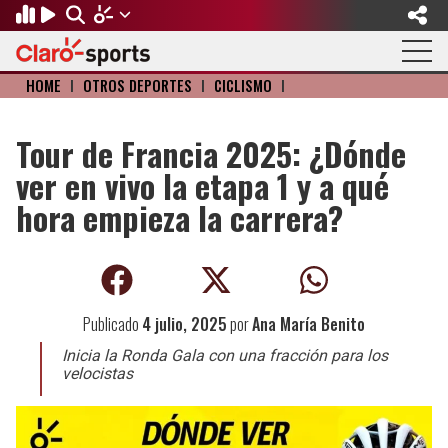
HOME
I
OTROS DEPORTES
I
CICLISMO
I
Regresar
Regresar
Regresar
Regresar
Regresar
Regresar
FÚTBOL
MOTOR
BÉISBOL
OLÍMPICOS
OTROS DEPORTES
ACTUALIDAD
Tour de Francia 2025: ¿Dónde
ver en vivo la etapa 1 y a qué
Fútbol Internacional
Formula 1
Mexicano
Olympic Channel
Básquetbol
Música
hora empieza la carrera?
Mundial de Clubes
NASCAR
MLB
Paris 2024
Fútbol Americano
Cine y TV
Concachampions
Gangwon 2024
Ciclismo
Tendencias
Publicado
4 julio, 2025
por
Ana María Benito
Copa Oro
Juegos Paralímpicos
Tenis
Videojuegos
Inicia la Ronda Gala con una fracción para los
Fútbol de Estufa
Golf
velocistas
Fútbol Femenil
Boxeo