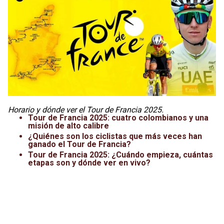
Leagues Cup
UFC
Liga de Expansión MX
Lucha Libre
Liga MX
Juegos Panamericanos
Selección Mexicana
Horario y dónde ver el Tour de Francia 2025.
Tour de Francia 2025: cuatro colombianos y una
misión de alto calibre
¿Quiénes son los ciclistas que más veces han
ganado el Tour de Francia?
Tour de Francia 2025: ¿Cuándo empieza, cuántas
etapas son y dónde ver en vivo?