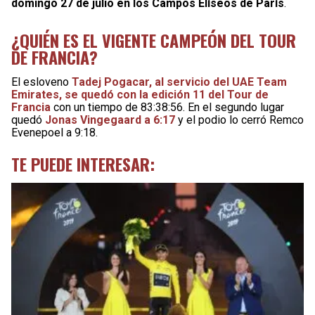
domingo 27 de julio en los Campos Elíseos de París
.
¿QUIÉN ES EL VIGENTE CAMPEÓN DEL TOUR
DE FRANCIA?
El esloveno
Tadej Pogacar, al servicio del UAE Team
Emirates, se quedó con la edición 11 del Tour de
Francia
con un tiempo de 83:38:56. En el segundo lugar
quedó
Jonas Vingegaard a 6:17
y el podio lo cerró Remco
Evenepoel a 9:18.
TE PUEDE INTERESAR: