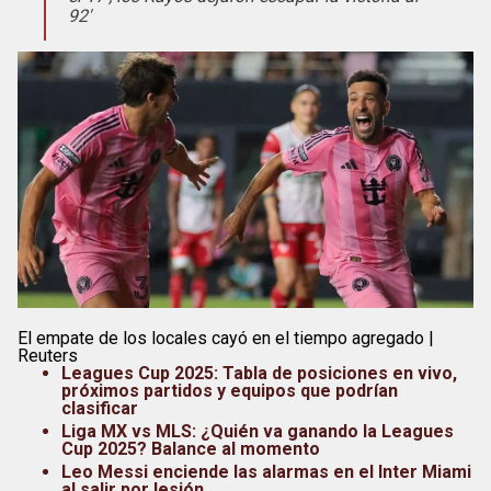
Leagues Cup
UFC
92′
Liga de Expansión MX
Lucha Libre
Liga MX
Juegos Panamericanos
Selección Mexicana
El empate de los locales cayó en el tiempo agregado |
Reuters
Leagues Cup 2025: Tabla de posiciones en vivo,
próximos partidos y equipos que podrían
clasificar
Liga MX vs MLS: ¿Quién va ganando la Leagues
Cup 2025? Balance al momento
Leo Messi enciende las alarmas en el Inter Miami
al salir por lesión