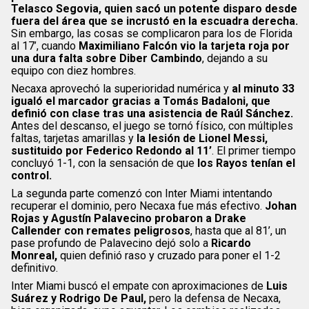
Telasco Segovia, quien sacó un potente disparo desde
fuera del área que se incrustó en la escuadra derecha.
Sin embargo, las cosas se complicaron para los de Florida
al 17’, cuando
Maximiliano Falcón vio la tarjeta roja por
una dura falta sobre Diber Cambindo
, dejando a su
equipo con diez hombres.
Necaxa aprovechó la superioridad numérica y
al minuto 33
igualó el marcador gracias a Tomás Badaloni, que
definió con clase tras una asistencia de Raúl Sánchez.
Antes del descanso, el juego se tornó físico, con múltiples
faltas, tarjetas amarillas y
la lesión de Lionel Messi,
sustituido por Federico Redondo al 11’
. El primer tiempo
concluyó 1-1, con la sensación de que
los Rayos tenían el
control.
La segunda parte comenzó con Inter Miami intentando
recuperar el dominio, pero Necaxa fue más efectivo.
Johan
Rojas y Agustín Palavecino probaron a Drake
Callender con remates peligrosos
, hasta que al 81’, un
pase profundo de Palavecino dejó solo a
Ricardo
Monreal,
quien definió raso y cruzado para poner el 1-2
definitivo.
Inter Miami buscó el empate con aproximaciones de
Luis
Suárez y Rodrigo De Paul,
pero la defensa de Necaxa,