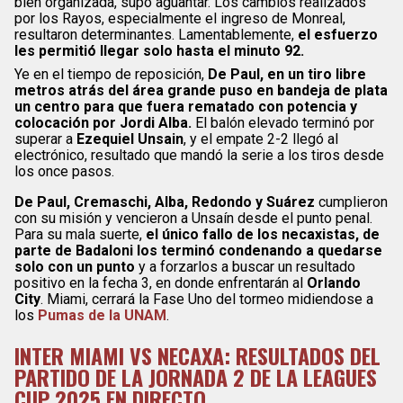
bien organizada, supo aguantar. Los cambios realizados
por los Rayos, especialmente el ingreso de Monreal,
resultaron determinantes. Lamentablemente,
el esfuerzo
les permitió llegar solo hasta el minuto 92.
Ye en el tiempo de reposición,
De Paul, en un tiro libre
metros atrás del área grande puso en bandeja de plata
un centro para que fuera rematado con potencia y
colocación por Jordi Alba.
El balón elevado terminó por
superar a
Ezequiel Unsain
, y el empate 2-2 llegó al
electrónico, resultado que mandó la serie a los tiros desde
los once pasos.
De Paul, Cremaschi, Alba, Redondo y Suárez
cumplieron
con su misión y vencieron a Unsaín desde el punto penal.
Para su mala suerte,
el único fallo de los necaxistas, de
parte de Badaloni los terminó condenando a quedarse
solo con un punto
y a forzarlos a buscar un resultado
positivo en la fecha 3, en donde enfrentarán al
Orlando
City
. Miami, cerrará la Fase Uno del tormeo midiendose a
los
Pumas de la UNAM
.
INTER MIAMI VS NECAXA: RESULTADOS DEL
PARTIDO DE LA JORNADA 2 DE LA LEAGUES
CUP 2025 EN DIRECTO