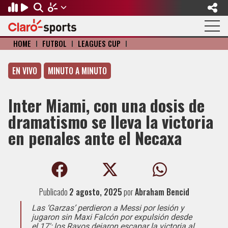
HOME
I
FÚTBOL
I
LEAGUES CUP
I
Regresar
Regresar
Regresar
Regresar
Regresar
Regresar
EN VIVO
MINUTO A MINUTO
FÚTBOL
MOTOR
BÉISBOL
OLÍMPICOS
OTROS DEPORTES
ACTUALIDAD
Fútbol Internacional
Formula 1
Mexicano
Olympic Channel
Básquetbol
Música
Inter Miami, con una dosis de
dramatismo se lleva la victoria
Mundial de Clubes
NASCAR
MLB
Paris 2024
Fútbol Americano
Cine y TV
en penales ante el Necaxa
Concachampions
Gangwon 2024
Ciclismo
Tendencias
Copa Oro
Juegos Paralímpicos
Tenis
Videojuegos
Fútbol de Estufa
Golf
Publicado
2 agosto, 2025
por
Abraham Bencid
Las ‘Garzas’ perdieron a Messi por lesión y
Fútbol Femenil
Boxeo
jugaron sin Maxi Falcón por expulsión desde
el 17′; los Rayos dejaron escapar la victoria al