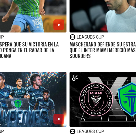
UP
LEAGUES CUP
SPERA QUE SU VICTORIA EN LA
MASCHERANO DEFIENDE SU ESTRAT
O PONGA EN EL RADAR DE LA
QUE EL INTER MIAMI MERECIÓ MÁS
ICANA
SOUNDERS
UP
LEAGUES CUP