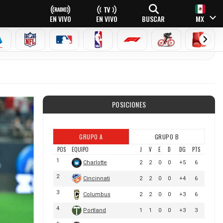
EN VIVO
EN VIVO
BUSCAR
MX
EAGUE
ERIE A
NFL
MLB
NBA
FÓRMULA 1
CICLISMO
BOXEO