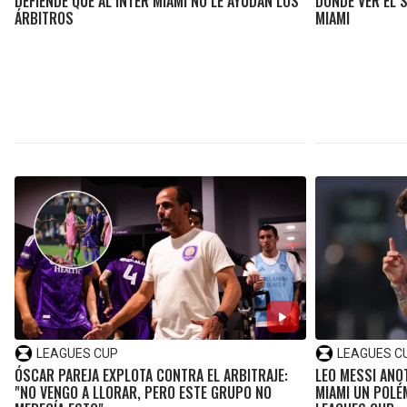
DEFIENDE QUE AL INTER MIAMI NO LE AYUDAN LOS
DÓNDE VER EL 
ÁRBITROS
MIAMI
LEAGUES CUP
LEAGUES C
ÓSCAR PAREJA EXPLOTA CONTRA EL ARBITRAJE:
LEO MESSI ANOT
"NO VENGO A LLORAR, PERO ESTE GRUPO NO
MIAMI UN POLÉM