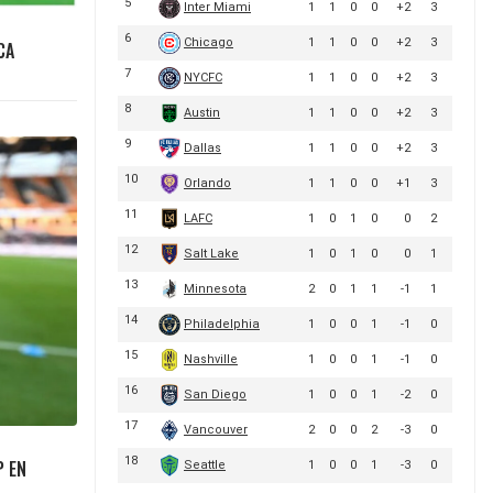
CA
P EN