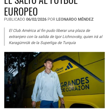
LIGA DE EXPANSIÓN MX
UEFA EUROPA LEAGUE
EUROPEO
LEAGUES CUP
UEFA CONFERENCE LEAGUE
PUBLICADO
06/02/2026
POR
LEONARDO MÉNDEZ
MLS
El Club América al fin pudo liberar una plaza de
COPA LIBERTADORES
extranjero con la salida de Igor Lichnovsky, quien irá al
Karagümrük de la Superliga de Turquía
COPA SUDAMERICANA
LIGA BETPLAY
OTRAS LIGAS