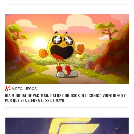
JAGUARS
WIZARDS
TITANS
WARRIORS
COWBOYS
CLIPPERS
GIANTS
LAKERS
EAGLES
SUNS
COMMANDERS
KINGS
VIDEOJUEGOS
DÍA MUNDIAL DE PAC-MAN: DATOS CURIOSOS DEL ICÓNICO VIDEOJUEGO Y
CARDINALS
MAVERICKS
POR QUÉ SE CELEBRA EL 22 DE MAYO
RAMS
ROCKETS
49ERS
GRIZZLIES