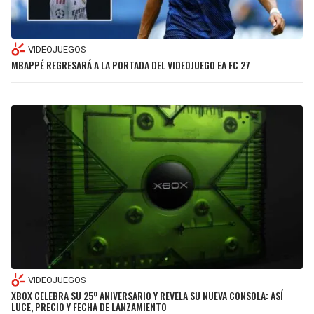
LIGA DE EXPANSIÓN MX
UEFA EUROPA LEAGUE
RAIDERS
CAVALIERS
LEAGUES CUP
UEFA CONFERENCE LEAGUE
VIDEOJUEGOS
MBAPPÉ REGRESARÁ A LA PORTADA DEL VIDEOJUEGO EA FC 27
MLS
CHARGERS
PISTONS
COPA LIBERTADORES
RAVENS
PACERS
COPA SUDAMERICANA
BENGALS
BUCKS
LIGA BETPLAY
BROWNS
HAWKS
OTRAS LIGAS
STEELERS
HORNETS
TEXANS
HEAT
VIDEOJUEGOS
COLTS
MAGIC
XBOX CELEBRA SU 25º ANIVERSARIO Y REVELA SU NUEVA CONSOLA: ASÍ
LUCE, PRECIO Y FECHA DE LANZAMIENTO