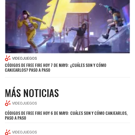
SEAHAWKS
PELICANS
BEARS
SPURS
LIONS
NUGGETS
VIDEOJUEGOS
PACKERS
TIMBERWOLVES
CÓDIGOS DE FREE FIRE HOY 7 DE MAYO: ¿CUÁLES SON Y CÓMO
CANJEARLOS? PASO A PASO
VIKINGS
THUNDER
MÁS NOTICIAS
FALCONS
TRAIL BLAZERS
VIDEOJUEGOS
PANTHERS
JAZZ
CÓDIGOS DE FREE FIRE HOY 6 DE MAYO: CUÁLES SON Y CÓMO CANJEARLOS,
PASO A PASO
SAINTS
VIDEOJUEGOS