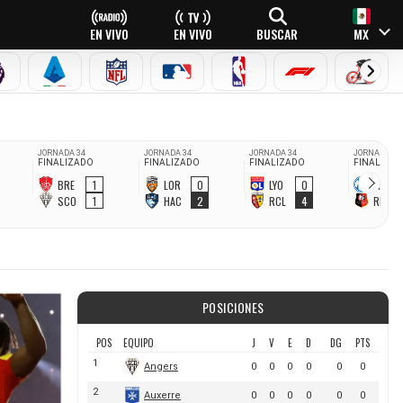
EN VIVO
EN VIVO
BUSCAR
MX
PREMIER LEAGUE
SERIE A
NFL
MLB
NBA
FÓRMULA 1
CICLI