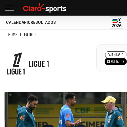
CALENDARIO
RESULTADOS
MUND
HOME
I
FÚTBOL
I
LIGUE 1
LIGUE 1