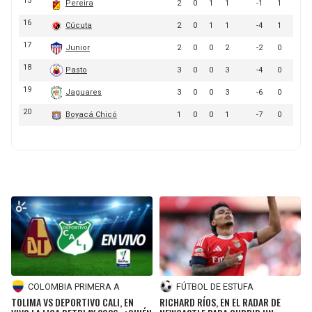
JAGUARS
WIZARDS
TITANS
WARRIORS
COWBOYS
CLIPPERS
GIANTS
LAKERS
EAGLES
SUNS
COMMANDERS
KINGS
CARDINALS
MAVERICKS
RAMS
ROCKETS
COLOMBIA PRIMERA A
FÚTBOL DE ESTUFA
TOLIMA VS DEPORTIVO CALI, EN
RICHARD RÍOS, EN EL RADAR DE
49ERS
GRIZZLIES