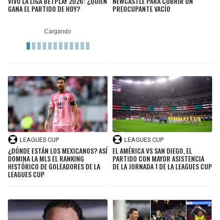
VIVO LA LIGA BETPLAY 2026: ¿QUIÉN
NEWCASTLE PARA CUBRIR UN
GANA EL PARTIDO DE HOY?
PREOCUPANTE VACÍO
SEAHAWKS
PELICANS
BEARS
SPURS
LIONS
NUGGETS
PACKERS
TIMBERWOLVES
VIKINGS
THUNDER
LEAGUES CUP
LEAGUES CUP
FALCONS
TRAIL BLAZERS
¿DÓNDE ESTÁN LOS MEXICANOS? ASÍ
EL AMÉRICA VS SAN DIEGO, EL
DOMINA LA MLS EL RANKING
PARTIDO CON MAYOR ASISTENCIA
HISTÓRICO DE GOLEADORES DE LA
DE LA JORNADA 1 DE LA LEAGUES CUP
PANTHERS
JAZZ
LEAGUES CUP
SAINTS