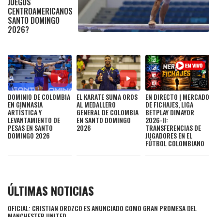
JUEGOS
LIGA DE EXPANSIÓN MX
UEFA EUROPA LEAGUE
CENTROAMERICANOS
SANTO DOMINGO
RAIDERS
CAVALIERS
LEAGUES CUP
UEFA CONFERENCE LEAGUE
2026?
MLS
CHARGERS
PISTONS
COPA LIBERTADORES
RAVENS
PACERS
COPA SUDAMERICANA
DOMINIO DE COLOMBIA
EL KARATE SUMA OROS
EN DIRECTO | MERCADO
BENGALS
BUCKS
EN GIMNASIA
AL MEDALLERO
DE FICHAJES, LIGA
ARTÍSTICA Y
GENERAL DE COLOMBIA
BETPLAY DIMAYOR
LIGA BETPLAY
LEVANTAMIENTO DE
EN SANTO DOMINGO
2026-II:
BROWNS
HAWKS
PESAS EN SANTO
2026
TRANSFERENCIAS DE
DOMINGO 2026
JUGADORES EN EL
OTRAS LIGAS
FÚTBOL COLOMBIANO
STEELERS
HORNETS
TEXANS
HEAT
ÚLTIMAS NOTICIAS
COLTS
MAGIC
OFICIAL: CRISTIAN OROZCO ES ANUNCIADO COMO GRAN PROMESA DEL
MANCHESTER UNITED