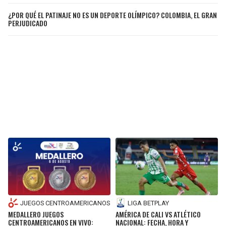
¿POR QUÉ EL PATINAJE NO ES UN DEPORTE OLÍMPICO? COLOMBIA, EL GRAN
SEAHAWKS
PELICANS
PERJUDICADO
BEARS
SPURS
LIONS
NUGGETS
PACKERS
TIMBERWOLVES
VIKINGS
THUNDER
FALCONS
TRAIL BLAZERS
PANTHERS
JAZZ
SAINTS
JUEGOS CENTROAMERICANOS
LIGA BETPLAY
MEDALLERO JUEGOS
AMÉRICA DE CALI VS ATLÉTICO
CENTROAMERICANOS EN VIVO:
NACIONAL: FECHA, HORA Y