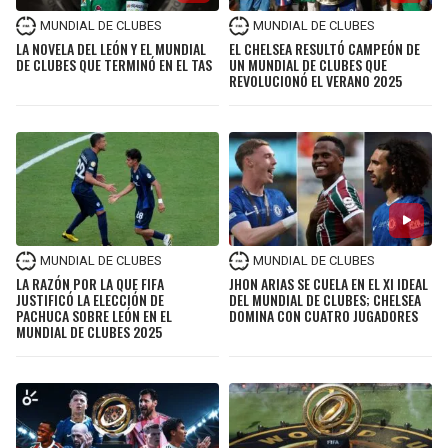
MUNDIAL DE CLUBES
MUNDIAL DE CLUBES
SEAHAWKS
PELICANS
LA NOVELA DEL LEÓN Y EL MUNDIAL
EL CHELSEA RESULTÓ CAMPEÓN DE
DE CLUBES QUE TERMINÓ EN EL TAS
UN MUNDIAL DE CLUBES QUE
REVOLUCIONÓ EL VERANO 2025
BEARS
SPURS
LIONS
NUGGETS
PACKERS
TIMBERWOLVES
VIKINGS
THUNDER
MUNDIAL DE CLUBES
MUNDIAL DE CLUBES
LA RAZÓN POR LA QUE FIFA
JHON ARIAS SE CUELA EN EL XI IDEAL
JUSTIFICÓ LA ELECCIÓN DE
DEL MUNDIAL DE CLUBES; CHELSEA
FALCONS
TRAIL BLAZERS
PACHUCA SOBRE LEÓN EN EL
DOMINA CON CUATRO JUGADORES
MUNDIAL DE CLUBES 2025
PANTHERS
JAZZ
SAINTS