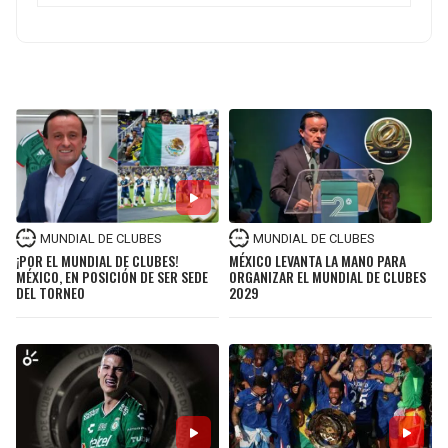
JAGUARS
WIZARDS
TITANS
WARRIORS
COWBOYS
CLIPPERS
GIANTS
LAKERS
EAGLES
SUNS
MUNDIAL DE CLUBES
MUNDIAL DE CLUBES
¡POR EL MUNDIAL DE CLUBES!
MÉXICO LEVANTA LA MANO PARA
MÉXICO, EN POSICIÓN DE SER SEDE
ORGANIZAR EL MUNDIAL DE CLUBES
COMMANDERS
KINGS
DEL TORNEO
2029
CARDINALS
MAVERICKS
RAMS
ROCKETS
49ERS
GRIZZLIES