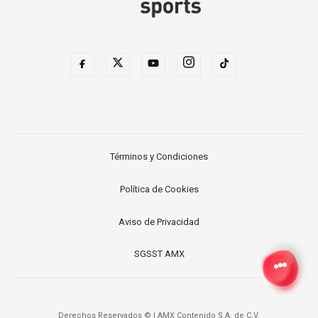
JAGUARS
WIZARDS
TITANS
WARRIORS
COWBOYS
CLIPPERS
GIANTS
LAKERS
Términos y Condiciones
EAGLES
SUNS
Política de Cookies
COMMANDERS
KINGS
Aviso de Privacidad
CARDINALS
MAVERICKS
SGSST AMX
RAMS
ROCKETS
49ERS
GRIZZLIES
Derechos Reservados ©
|
AMX Contenido S.A. de C.V.