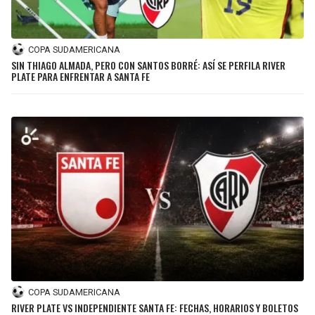
LIGA DE EXPANSIÓN MX
UEFA EUROPA LEAGUE
RAIDERS
CAVALIERS
LEAGUES CUP
UEFA CONFERENCE LEAGUE
COPA SUDAMERICANA
SIN THIAGO ALMADA, PERO CON SANTOS BORRÉ: ASÍ SE PERFILA RIVER
MLS
CHARGERS
PISTONS
PLATE PARA ENFRENTAR A SANTA FE
COPA LIBERTADORES
RAVENS
PACERS
COPA SUDAMERICANA
BENGALS
BUCKS
LIGA BETPLAY
BROWNS
HAWKS
OTRAS LIGAS
STEELERS
HORNETS
TEXANS
HEAT
COLTS
MAGIC
COPA SUDAMERICANA
RIVER PLATE VS INDEPENDIENTE SANTA FE: FECHAS, HORARIOS Y BOLETOS