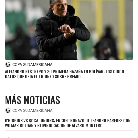
SEAHAWKS
PELICANS
BEARS
SPURS
LIONS
NUGGETS
PACKERS
TIMBERWOLVES
COPA SUDAMERICANA
ALEJANDRO RESTREPO Y SU PRIMERA HAZAÑA EN BOLÍVAR: LOS CINCO
DATOS QUE DEJA EL TRIUNFO SOBRE GREMIO
VIKINGS
THUNDER
FALCONS
TRAIL BLAZERS
MÁS NOTICIAS
PANTHERS
JAZZ
COPA SUDAMERICANA
O'HIGGINS VS BOCA JUNIORS: ENCONTRONAZO DE LEANDRO PAREDES CON
SAINTS
WILMAR ROLDÁN Y REIVINDICACIÓN DE ÁLVARO MONTERO