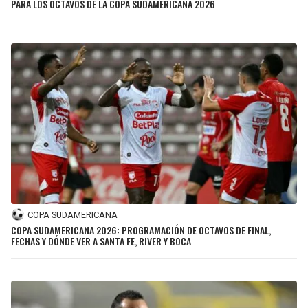
PARA LOS OCTAVOS DE LA COPA SUDAMERICANA 2026
JAGUARS
WIZARDS
TITANS
WARRIORS
COWBOYS
CLIPPERS
GIANTS
LAKERS
EAGLES
SUNS
COMMANDERS
KINGS
COPA SUDAMERICANA
CARDINALS
MAVERICKS
COPA SUDAMERICANA 2026: PROGRAMACIÓN DE OCTAVOS DE FINAL,
FECHAS Y DÓNDE VER A SANTA FE, RIVER Y BOCA
RAMS
ROCKETS
49ERS
GRIZZLIES