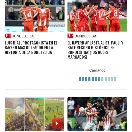
BUNDESLIGA
BUNDESLIGA
LUIS DÍAZ, PROTAGONISTA EN EL
EL BAYERN APLASTA AL ST. PAULI Y
BAYERN MÁS GOLEADOR EN LA
BATE RÉCORD HISTÓRICO EN
HISTORIA DE LA BUNDESLIGA
BUNDESLIGA: ¡105 GOLES
MARCADOS!