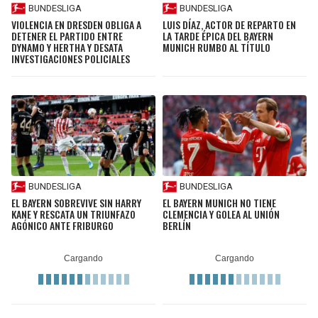
BUNDESLIGA
BUNDESLIGA
VIOLENCIA EN DRESDEN OBLIGA A
LUIS DÍAZ, ACTOR DE REPARTO EN
DETENER EL PARTIDO ENTRE
LA TARDE ÉPICA DEL BAYERN
DYNAMO Y HERTHA Y DESATA
MUNICH RUMBO AL TÍTULO
INVESTIGACIONES POLICIALES
BUNDESLIGA
BUNDESLIGA
EL BAYERN SOBREVIVE SIN HARRY
EL BAYERN MUNICH NO TIENE
KANE Y RESCATA UN TRIUNFAZO
CLEMENCIA Y GOLEA AL UNIÓN
AGÓNICO ANTE FRIBURGO
BERLÍN