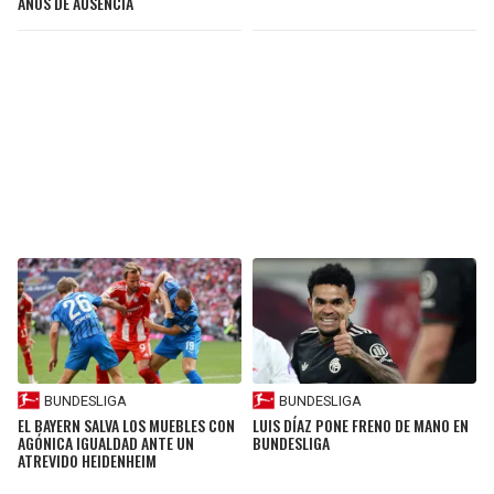
AÑOS DE AUSENCIA
BUNDESLIGA
BUNDESLIGA
EL BAYERN SALVA LOS MUEBLES CON
LUIS DÍAZ PONE FRENO DE MANO EN
AGÓNICA IGUALDAD ANTE UN
BUNDESLIGA
ATREVIDO HEIDENHEIM