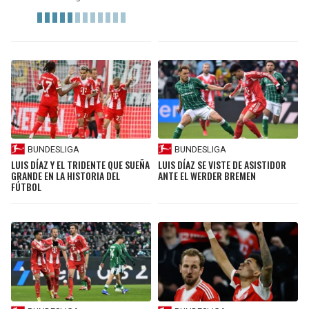
BUNDESLIGA
BUNDESLIGA
LUIS DÍAZ SE VISTE DE ASISTIDOR
LUIS DÍAZ Y EL TRIDENTE QUE SUEÑA
ANTE EL WERDER BREMEN
GRANDE EN LA HISTORIA DEL
FÚTBOL