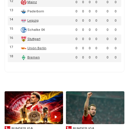
BUNDESLIGA
BUNDESLIGA