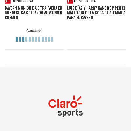
BUNDESLIGA
BUNDESLIGA
BAYERN MUNICH DA OTRA FAENA EN
LUIS DÍAZ Y HARRY KANE ROMPEN EL
BUNDESLIGA GOLEANDO AL WERDER
MALEFICIO DE LA COPA DE ALEMANIA
BREMEN
PARA EL BAYERN