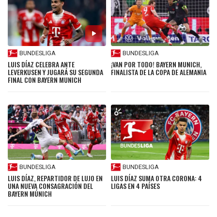
BUNDESLIGA
BUNDESLIGA
LUIS DÍAZ CELEBRA ANTE
¡VAN POR TODO! BAYERN MUNICH,
LEVERKUSEN Y JUGARÁ SU SEGUNDA
FINALISTA DE LA COPA DE ALEMANIA
FINAL CON BAYERN MUNICH
BUNDESLIGA
BUNDESLIGA
LUIS DÍAZ, REPARTIDOR DE LUJO EN
LUIS DÍAZ SUMA OTRA CORONA: 4
UNA NUEVA CONSAGRACIÓN DEL
LIGAS EN 4 PAÍSES
BAYERN MÚNICH