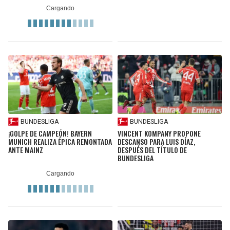
BUNDESLIGA
BUNDESLIGA
¡GOLPE DE CAMPEÓN! BAYERN
VINCENT KOMPANY PROPONE
MUNICH REALIZA ÉPICA REMONTADA
DESCANSO PARA LUIS DÍAZ,
ANTE MAINZ
DESPUÉS DEL TÍTULO DE
BUNDESLIGA