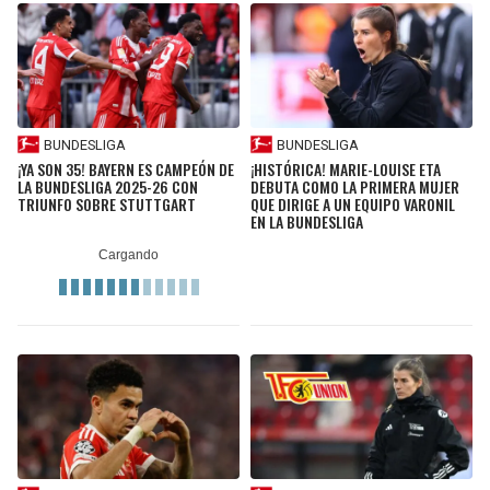
BUNDESLIGA
BUNDESLIGA
¡YA SON 35! BAYERN ES CAMPEÓN DE
¡HISTÓRICA! MARIE-LOUISE ETA
LA BUNDESLIGA 2025-26 CON
DEBUTA COMO LA PRIMERA MUJER
TRIUNFO SOBRE STUTTGART
QUE DIRIGE A UN EQUIPO VARONIL
EN LA BUNDESLIGA