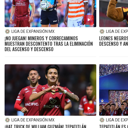
LIGA DE EXPANSIÓN MX
LIGA DE EX
¡NO JUEGAN! MINEROS Y CORRECAMINOS
LEONES NEGROS
MUESTRAN DESCONTENTO TRAS LA ELIMINACIÓN
DESCENSO Y AN
DEL ASCENSO Y DESCENSO
LIGA DE EXPANSIÓN MX
LIGA DE EX
¡HAT TRICK DE WILLIAM GUZMÁN! TEPATITLÁN
TEPATITLÁN ES