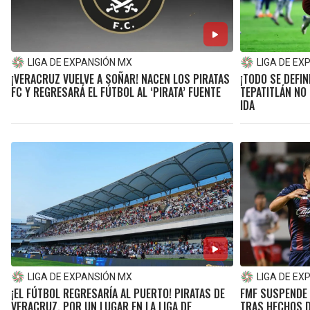
LIGA DE EXPANSIÓN MX
LIGA DE EX
¡VERACRUZ VUELVE A SOÑAR! NACEN LOS PIRATAS
¡TODO SE DEFIN
FC Y REGRESARÁ EL FÚTBOL AL ‘PIRATA’ FUENTE
TEPATITLÁN NO 
IDA
LIGA DE EXPANSIÓN MX
LIGA DE EX
¡EL FÚTBOL REGRESARÍA AL PUERTO! PIRATAS DE
FMF SUSPENDE 
VERACRUZ, POR UN LUGAR EN LA LIGA DE
TRAS HECHOS D