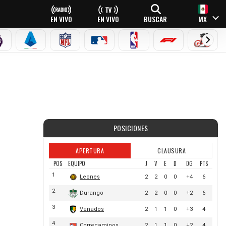
EN VIVO
EN VIVO
BUSCAR
MX
PREMIER LEAGUE
SERIE A
NFL
MLB
NBA
FÓRMULA 1
CICLI