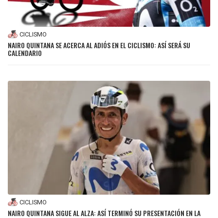
LIGA DE EXPANSIÓN MX
UEFA EUROPA LEAGUE
RAIDERS
CAVALIERS
LEAGUES CUP
UEFA CONFERENCE LEAGUE
CICLISMO
NAIRO QUINTANA SE ACERCA AL ADIÓS EN EL CICLISMO: ASÍ SERÁ SU
MLS
CHARGERS
PISTONS
CALENDARIO
COPA LIBERTADORES
RAVENS
PACERS
COPA SUDAMERICANA
BENGALS
BUCKS
LIGA BETPLAY
BROWNS
HAWKS
OTRAS LIGAS
STEELERS
HORNETS
TEXANS
HEAT
COLTS
MAGIC
CICLISMO
NAIRO QUINTANA SIGUE AL ALZA: ASÍ TERMINÓ SU PRESENTACIÓN EN LA