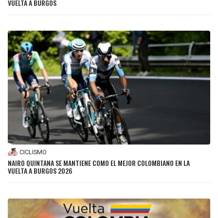
VUELTA A BURGOS
JAGUARS
WIZARDS
TITANS
WARRIORS
COWBOYS
CLIPPERS
GIANTS
LAKERS
EAGLES
SUNS
COMMANDERS
KINGS
CICLISMO
CARDINALS
MAVERICKS
NAIRO QUINTANA SE MANTIENE COMO EL MEJOR COLOMBIANO EN LA
VUELTA A BURGOS 2026
RAMS
ROCKETS
49ERS
GRIZZLIES