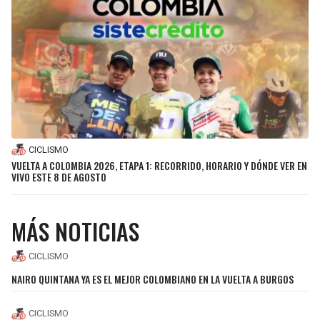
SEAHAWKS
PELICANS
BEARS
SPURS
LIONS
NUGGETS
PACKERS
TIMBERWOLVES
CICLISMO
VUELTA A COLOMBIA 2026, ETAPA 1: RECORRIDO, HORARIO Y DÓNDE VER EN
VIVO ESTE 8 DE AGOSTO
VIKINGS
THUNDER
FALCONS
TRAIL BLAZERS
MÁS NOTICIAS
PANTHERS
JAZZ
CICLISMO
NAIRO QUINTANA YA ES EL MEJOR COLOMBIANO EN LA VUELTA A BURGOS
SAINTS
CICLISMO