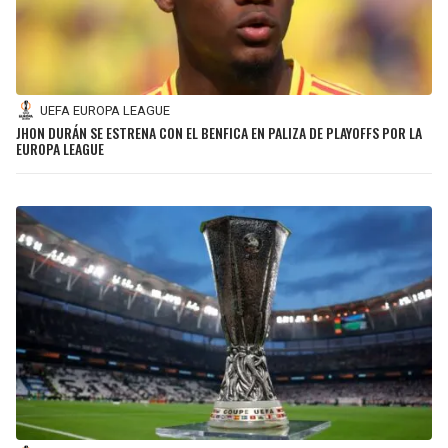
JAGUARS
WIZARDS
TITANS
WARRIORS
UEFA EUROPA LEAGUE
COWBOYS
CLIPPERS
JHON DURÁN SE ESTRENA CON EL BENFICA EN PALIZA DE PLAYOFFS POR LA
EUROPA LEAGUE
GIANTS
LAKERS
EAGLES
SUNS
COMMANDERS
KINGS
CARDINALS
MAVERICKS
RAMS
ROCKETS
49ERS
GRIZZLIES