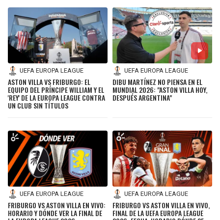
UEFA EUROPA LEAGUE
UEFA EUROPA LEAGUE
ASTON VILLA VS FRIBURGO: EL
DIBU MARTÍNEZ NO PIENSA EN EL
EQUIPO DEL PRÍNCIPE WILLIAM Y EL
MUNDIAL 2026: "ASTON VILLA HOY,
'REY' DE LA EUROPA LEAGUE CONTRA
DESPUÉS ARGENTINA"
UN CLUB SIN TÍTULOS
UEFA EUROPA LEAGUE
UEFA EUROPA LEAGUE
FRIBURGO VS ASTON VILLA EN VIVO:
FRIBURGO VS ASTON VILLA EN VIVO,
HORARIO Y DÓNDE VER LA FINAL DE
FINAL DE LA UEFA EUROPA LEAGUE