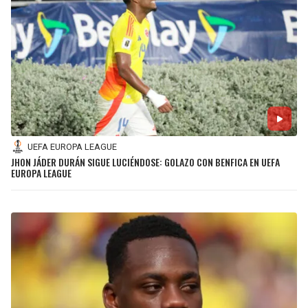
LIGA DE EXPANSIÓN MX
UEFA EUROPA LEAGUE
RAIDERS
CAVALIERS
LEAGUES CUP
UEFA CONFERENCE LEAGUE
MLS
CHARGERS
PISTONS
COPA LIBERTADORES
RAVENS
PACERS
COPA SUDAMERICANA
BENGALS
BUCKS
UEFA EUROPA LEAGUE
JHON JÁDER DURÁN SIGUE LUCIÉNDOSE: GOLAZO CON BENFICA EN UEFA
LIGA BETPLAY
EUROPA LEAGUE
BROWNS
HAWKS
OTRAS LIGAS
STEELERS
HORNETS
TEXANS
HEAT
COLTS
MAGIC