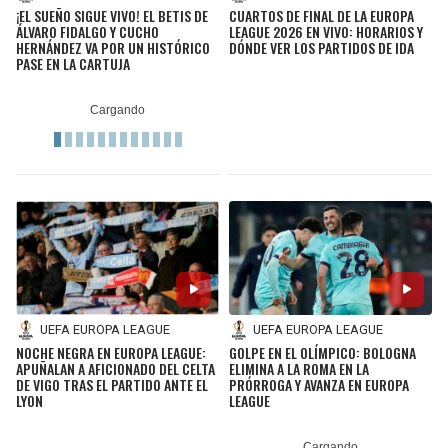
¡EL SUEÑO SIGUE VIVO! EL BETIS DE
CUARTOS DE FINAL DE LA EUROPA
ÁLVARO FIDALGO Y CUCHO
LEAGUE 2026 EN VIVO: HORARIOS Y
HERNÁNDEZ VA POR UN HISTÓRICO
DÓNDE VER LOS PARTIDOS DE IDA
PASE EN LA CARTUJA
UEFA EUROPA LEAGUE
UEFA EUROPA LEAGUE
NOCHE NEGRA EN EUROPA LEAGUE:
GOLPE EN EL OLÍMPICO: BOLOGNA
APUÑALAN A AFICIONADO DEL CELTA
ELIMINA A LA ROMA EN LA
DE VIGO TRAS EL PARTIDO ANTE EL
PRÓRROGA Y AVANZA EN EUROPA
LYON
LEAGUE