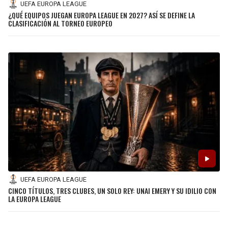
UEFA EUROPA LEAGUE
¿QUÉ EQUIPOS JUEGAN EUROPA LEAGUE EN 2027? ASÍ SE DEFINE LA
SEAHAWKS
PELICANS
CLASIFICACIÓN AL TORNEO EUROPEO
BEARS
SPURS
LIONS
NUGGETS
PACKERS
TIMBERWOLVES
VIKINGS
THUNDER
FALCONS
TRAIL BLAZERS
PANTHERS
JAZZ
UEFA EUROPA LEAGUE
CINCO TÍTULOS, TRES CLUBES, UN SOLO REY: UNAI EMERY Y SU IDILIO CON
LA EUROPA LEAGUE
SAINTS