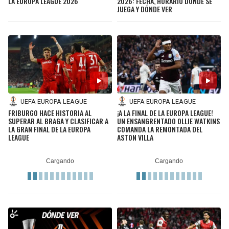
LA EUROPA LEAGUE 2026
2026: FECHA, HORARIO DÓNDE SE
JUEGA Y DÓNDE VER
UEFA EUROPA LEAGUE
UEFA EUROPA LEAGUE
FRIBURGO HACE HISTORIA AL
¡A LA FINAL DE LA EUROPA LEAGUE!
SUPERAR AL BRAGA Y CLASIFICAR A
UN ENSANGRENTADO OLLIE WATKINS
LA GRAN FINAL DE LA EUROPA
COMANDA LA REMONTADA DEL
LEAGUE
ASTON VILLA