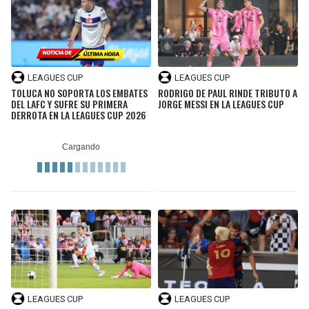
LEAGUES CUP
LEAGUES CUP
TOLUCA NO SOPORTA LOS EMBATES
RODRIGO DE PAUL RINDE TRIBUTO A
DEL LAFC Y SUFRE SU PRIMERA
JORGE MESSI EN LA LEAGUES CUP
DERROTA EN LA LEAGUES CUP 2026
LEAGUES CUP
LEAGUES CUP