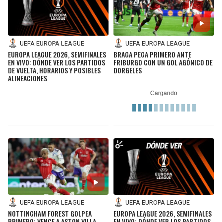
UEFA EUROPA LEAGUE
UEFA EUROPA LEAGUE
EUROPA LEAGUE 2026, SEMIFINALES
BRAGA PEGA PRIMERO ANTE
EN VIVO: DÓNDE VER LOS PARTIDOS
FRIBURGO CON UN GOL AGÓNICO DE
DE VUELTA, HORARIOS Y POSIBLES
DORGELES
ALINEACIONES
UEFA EUROPA LEAGUE
UEFA EUROPA LEAGUE
NOTTINGHAM FOREST GOLPEA
EUROPA LEAGUE 2026, SEMIFINALES
PRIMERO: VENCE A ASTON VILLA
EN VIVO: DÓNDE VER LOS PARTIDOS