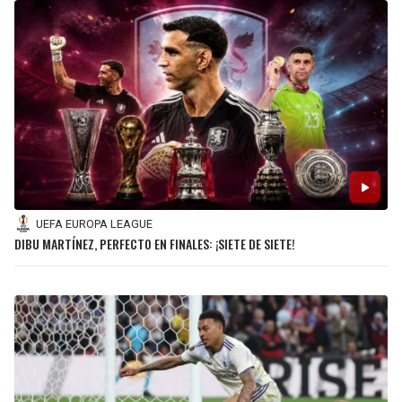
BUCCANEERS
UEFA EUROPA LEAGUE
DIBU MARTÍNEZ, PERFECTO EN FINALES: ¡SIETE DE SIETE!