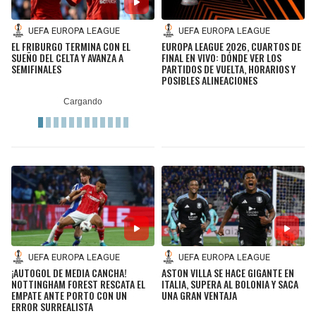
UEFA EUROPA LEAGUE
UEFA EUROPA LEAGUE
EL FRIBURGO TERMINA CON EL
EUROPA LEAGUE 2026, CUARTOS DE
SUEÑO DEL CELTA Y AVANZA A
FINAL EN VIVO: DÓNDE VER LOS
SEMIFINALES
PARTIDOS DE VUELTA, HORARIOS Y
POSIBLES ALINEACIONES
UEFA EUROPA LEAGUE
UEFA EUROPA LEAGUE
¡AUTOGOL DE MEDIA CANCHA!
ASTON VILLA SE HACE GIGANTE EN
NOTTINGHAM FOREST RESCATA EL
ITALIA, SUPERA AL BOLONIA Y SACA
EMPATE ANTE PORTO CON UN
UNA GRAN VENTAJA
ERROR SURREALISTA