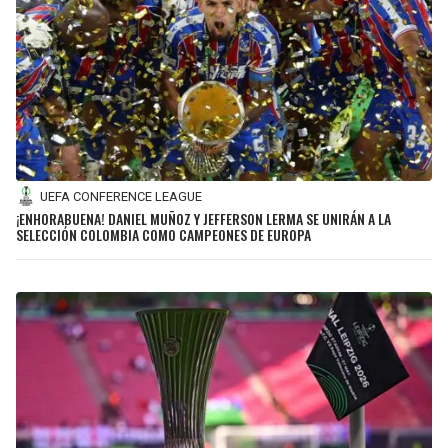
JAGUARS
WIZARDS
TITANS
WARRIORS
COWBOYS
CLIPPERS
GIANTS
LAKERS
UEFA CONFERENCE LEAGUE
¡ENHORABUENA! DANIEL MUÑOZ Y JEFFERSON LERMA SE UNIRÁN A LA
EAGLES
SUNS
SELECCIÓN COLOMBIA COMO CAMPEONES DE EUROPA
COMMANDERS
KINGS
CARDINALS
MAVERICKS
RAMS
ROCKETS
49ERS
GRIZZLIES