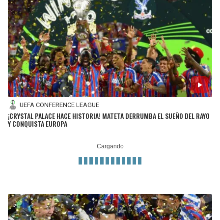
LIGA DE EXPANSIÓN MX
UEFA EUROPA LEAGUE
RAIDERS
CAVALIERS
LEAGUES CUP
UEFA CONFERENCE LEAGUE
MLS
CHARGERS
PISTONS
COPA LIBERTADORES
RAVENS
PACERS
COPA SUDAMERICANA
BENGALS
BUCKS
UEFA CONFERENCE LEAGUE
¡CRYSTAL PALACE HACE HISTORIA! MATETA DERRUMBA EL SUEÑO DEL RAYO
LIGA BETPLAY
Y CONQUISTA EUROPA
BROWNS
HAWKS
OTRAS LIGAS
STEELERS
HORNETS
TEXANS
HEAT
COLTS
MAGIC