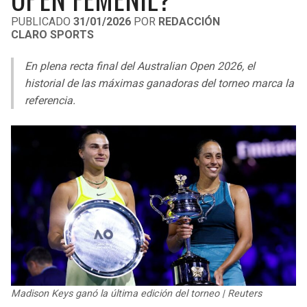
LIGA DE EXPANSIÓN MX
UEFA EUROPA LEAGUE
PUBLICADO
31/01/2026
POR
REDACCIÓN
CLARO SPORTS
LEAGUES CUP
UEFA CONFERENCE LEAGUE
En plena recta final del Australian Open 2026, el
MLS
historial de las máximas ganadoras del torneo marca la
referencia.
COPA LIBERTADORES
COPA SUDAMERICANA
LIGA BETPLAY
OTRAS LIGAS
Madison Keys ganó la última edición del torneo | Reuters