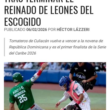
LIGA DE EXPANSIÓN MX
UEFA EUROPA LEAGUE
REINADO DE LEONES DEL
LEAGUES CUP
UEFA CONFERENCE LEAGUE
ESCOGIDO
MLS
PUBLICADO
06/02/2026
POR
HÉCTOR LÁZZERI
COPA LIBERTADORES
Tomateros de Culiacán vuelve a vencer a la novena de
República Dominicana y es el primer finalista de la Serie
COPA SUDAMERICANA
del Caribe 2026
LIGA BETPLAY
OTRAS LIGAS