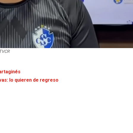
UTVCR
s
Cartaginés
vas: lo quieren de regreso