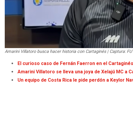
Amarini Villatoro busca hacer historia con Cartaginés | Captura: F
El curioso caso de Fernán Faerron en el Cartaginé
Amarini Villatoro se lleva una joya de Xelajú MC a 
Un equipo de Costa Rica le pide perdón a Keylor Na