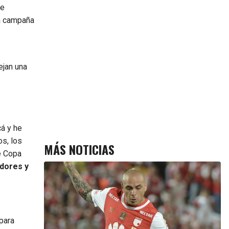
le
na campaña
ejan una
cá y he
os, los
MÁS NOTICIAS
e Copa
dores y
 para