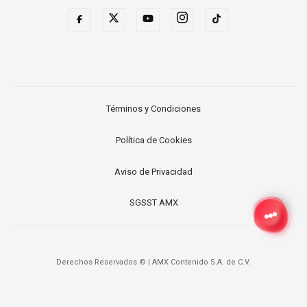
JAGUARS
WIZARDS
TITANS
WARRIORS
COWBOYS
CLIPPERS
Términos y Condiciones
GIANTS
LAKERS
Política de Cookies
EAGLES
SUNS
Aviso de Privacidad
COMMANDERS
KINGS
SGSST AMX
CARDINALS
MAVERICKS
RAMS
ROCKETS
Derechos Reservados ©
|
AMX Contenido S.A. de C.V.
49ERS
GRIZZLIES