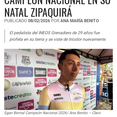
LIGA DE EXPANSIÓN MX
UEFA EUROPA LEAGUE
NATAL ZIPAQUIRÁ
LEAGUES CUP
UEFA CONFERENCE LEAGUE
PUBLICADO
08/02/2026
POR
ANA MARÍA BENITO
MLS
El pedalista del INEOS Grenadiers de 29 años fue
COPA LIBERTADORES
profeta en su tierra y se viste de tricolor nuevamente.
COPA SUDAMERICANA
LIGA BETPLAY
OTRAS LIGAS
Egan Bernal Campeón Nacional 2026/ Ana Benito – Claro