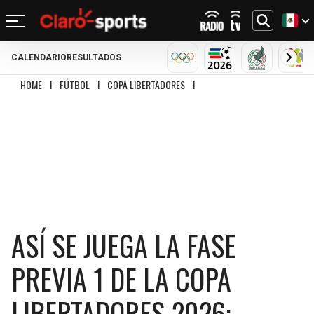
CALENDARIO
RESULTADOS
REGRESAR
REGRESAR
REGRESAR
REGRESAR
REGRESAR
REGRESAR
REGRESAR
MILANO CORTINA 2026
MUNDIAL 2026
SELECCIÓN
LIG
HOME
I
FÚTBOL
I
COPA LIBERTADORES
I
ASÍ SE JUEGA LA FASE PREVIA 
FÚTBOL
FÚTBOL INTERNACIONAL
MILANO CORTINA 2026
MOTOR
BÉISBOL
OTROS DEPORTES
ACTUALIDAD
MUNDIAL 2026
CHAMPIONS LEAGUE
MEDALLERO
FÓRMULA 1
MEXICANO
CICLISMO
TENDENCIAS
LIGA MX
LALIGA
VIDEOS
NASCAR
MLB
TENIS
MÚSICA
SELECCIÓN MEXICANA
PREMIER LEAGUE
BOXEO
CINE Y TV
CONCACHAMPIONS
SERIE A
GOLF
VIDEOJUEGOS
ASÍ SE JUEGA LA FASE
FÚTBOL DE ESTUFA
BUNDESLIGA
UFC
PREVIA 1 DE LA COPA
FÚTBOL FEMENIL
LIGUE 1
LIBERTADORES 2026: