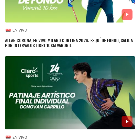
EN VIVO
ALLAN CORONA, EN VIVO MILANO CORTINA 2026: ESQUÍ DE FONDO, SALIDA
POR INTERVALOS LIBRE 10KM VARONIL
EN VIVO