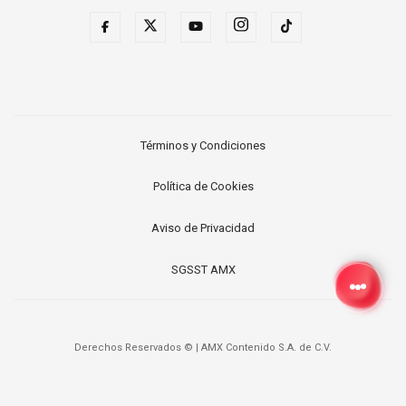
Términos y Condiciones
Política de Cookies
Aviso de Privacidad
SGSST AMX
Derechos Reservados ©
|
AMX Contenido S.A. de C.V.