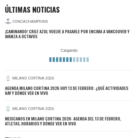
ÚLTIMAS NOTICIAS
CONCACHAMPIONS
¡CAMINANDO! CRUZ AZUL VUELVE A PASARLE POR ENCIMA A VANCOUVER Y
AVANZA A OCTAVOS
MILANO CORTINA 2026
AGENDA MILANO CORTINA 2026 HOY 13 DE FEBRERO: ¿QUÉ ACTIVIDADES
HAY Y DÓNDE VER EN VIVO
MILANO CORTINA 2026
MEXICANOS EN MILANO CORTINA 2026: AGENDA DEL 13 DE FEBRERO,
ATLETAS, HORARIOS Y DÓNDE VER EN VIVO