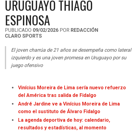
URUGUAYO THIAGO
LIGA DE EXPANSIÓN MX
UEFA EUROPA LEAGUE
ESPINOSA
LEAGUES CUP
UEFA CONFERENCE LEAGUE
PUBLICADO
09/02/2026
POR
REDACCIÓN
MLS
CLARO SPORTS
COPA LIBERTADORES
El joven charrúa de 21 años se desempeña como lateral
izquierdo y es una joven promesa en Uruguayo por su
COPA SUDAMERICANA
juego ofensivo
LIGA BETPLAY
OTRAS LIGAS
Vinícius Moreira de Lima sería nuevo refuerzo
del América tras salida de Fidalgo
André Jardine ve a Vinícius Moreira de Lima
como el sustituto de Álvaro Fidalgo
La agenda deportiva de hoy: calendario,
resultados y estadísticas, al momento