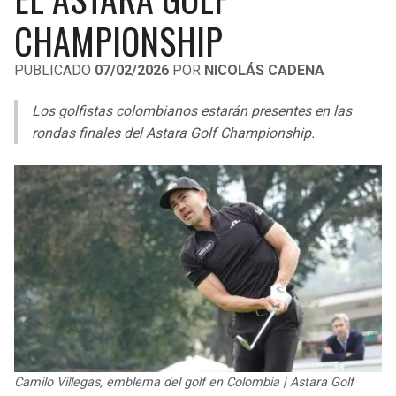
LIGA DE EXPANSIÓN MX
UEFA EUROPA LEAGUE
CHAMPIONSHIP
LEAGUES CUP
UEFA CONFERENCE LEAGUE
PUBLICADO
07/02/2026
POR
NICOLÁS CADENA
MLS
Los golfistas colombianos estarán presentes en las
COPA LIBERTADORES
rondas finales del Astara Golf Championship.
COPA SUDAMERICANA
LIGA BETPLAY
OTRAS LIGAS
Camilo Villegas, emblema del golf en Colombia | Astara Golf