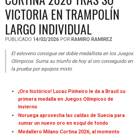
LIGA DE EXPANSIÓN MX
UEFA EUROPA LEAGUE
VICTORIA EN TRAMPOLÍN
LEAGUES CUP
UEFA CONFERENCE LEAGUE
LARGO INDIVIDUAL
MLS
PUBLICADO
14/02/2026
POR
RAMIRO RAMIREZ
COPA LIBERTADORES
El esloveno consigue ser doble medallista en los Juegos
COPA SUDAMERICANA
Olímpicos. Suma su triunfo de hoy al oro conseguido en
la prueba por equipos mixto
LIGA BETPLAY
OTRAS LIGAS
¡Oro histórico! Lucas Pinheiro le da a Brasil su
primera medalla en Juegos Olímpicos de
Invierno
Noruega aprovecha las caídas de Suecia para
sumar un nuevo oro en esquí de fondo
Medallero Milano Cortina 2026, al momento