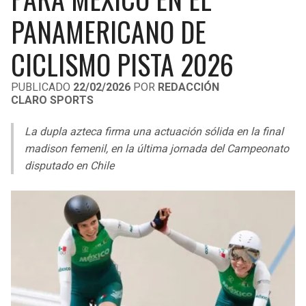
LIGA DE EXPANSIÓN MX
UEFA EUROPA LEAGUE
PANAMERICANO DE
LEAGUES CUP
UEFA CONFERENCE LEAGUE
CICLISMO PISTA 2026
MLS
PUBLICADO
22/02/2026
POR
REDACCIÓN
CLARO SPORTS
COPA LIBERTADORES
La dupla azteca firma una actuación sólida en la final
COPA SUDAMERICANA
madison femenil, en la última jornada del Campeonato
LIGA BETPLAY
disputado en Chile
OTRAS LIGAS