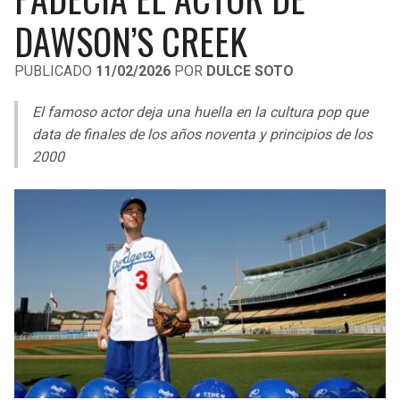
LIGA DE EXPANSIÓN MX
UEFA EUROPA LEAGUE
DAWSON’S CREEK
LEAGUES CUP
UEFA CONFERENCE LEAGUE
PUBLICADO
11/02/2026
POR
DULCE SOTO
MLS
El famoso actor deja una huella en la cultura pop que
COPA LIBERTADORES
data de finales de los años noventa y principios de los
2000
COPA SUDAMERICANA
LIGA BETPLAY
OTRAS LIGAS