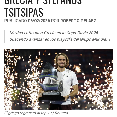
LIGA DE EXPANSIÓN MX
UEFA EUROPA LEAGUE
TSITSIPAS
LEAGUES CUP
UEFA CONFERENCE LEAGUE
PUBLICADO
06/02/2026
POR
ROBERTO PELÁEZ
MLS
México enfrenta a Grecia en la Copa Davis 2026,
COPA LIBERTADORES
buscando avanzar en los playoffs del Grupo Mundial 1
COPA SUDAMERICANA
LIGA BETPLAY
OTRAS LIGAS
El griego regresará al top 10 | Reuters