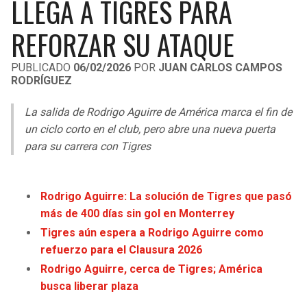
LLEGA A TIGRES PARA
LIGA DE EXPANSIÓN MX
UEFA EUROPA LEAGUE
REFORZAR SU ATAQUE
LEAGUES CUP
UEFA CONFERENCE LEAGUE
PUBLICADO
06/02/2026
POR
JUAN CARLOS CAMPOS
MLS
RODRÍGUEZ
COPA LIBERTADORES
La salida de Rodrigo Aguirre de América marca el fin de
un ciclo corto en el club, pero abre una nueva puerta
COPA SUDAMERICANA
para su carrera con Tigres
LIGA BETPLAY
OTRAS LIGAS
Rodrigo Aguirre: La solución de Tigres que pasó
más de 400 días sin gol en Monterrey
Tigres aún espera a Rodrigo Aguirre como
refuerzo para el Clausura 2026
Rodrigo Aguirre, cerca de Tigres; América
busca liberar plaza