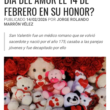
LIGA DE EXPANSIÓN MX
UEFA EUROPA LEAGUE
FEBRERO EN SU HONOR?
LEAGUES CUP
UEFA CONFERENCE LEAGUE
PUBLICADO
14/02/2026
POR
JORGE ROLANDO
MARRÓN VÉLEZ
MLS
San Valentín fue un médico romano que se volvió
COPA LIBERTADORES
sacerdote y nació por el año 175; casaba a las parejas
COPA SUDAMERICANA
jóvenes y fue decapitado por ello
LIGA BETPLAY
OTRAS LIGAS