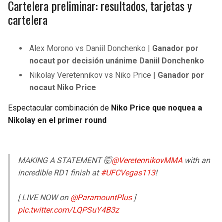
Cartelera preliminar: resultados, tarjetas y
cartelera
Alex Morono vs Daniil Donchenko |
Ganador por
nocaut por decisión unánime Daniil Donchenko
Nikolay Veretennikov vs Niko Price |
Ganador por
nocaut Niko Price
Espectacular combinación de
Niko Price que noquea a
Nikolay en el primer round
MAKING A STATEMENT 🤯
@VeretennikovMMA
with an
incredible RD1 finish at
#UFCVegas113
!
[ LIVE NOW on
@ParamountPlus
]
pic.twitter.com/LQPSuY4B3z