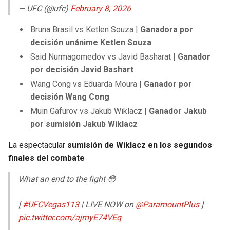
— UFC (@ufc)
February 8, 2026
Bruna Brasil vs Ketlen Souza |
Ganadora por
decisión unánime Ketlen Souza
Said Nurmagomedov vs Javid Basharat |
Ganador
por decisión Javid Bashart
Wang Cong vs Eduarda Moura |
Ganador por
decisión Wang Cong
Muin Gafurov vs Jakub Wiklacz |
Ganador Jakub
por sumisión Jakub Wiklacz
La espectacular
sumisión de Wiklacz en los segundos
finales del combate
What an end to the fight 😳
[
#UFCVegas113
| LIVE NOW on
@ParamountPlus
]
pic.twitter.com/ajmyE74VEq