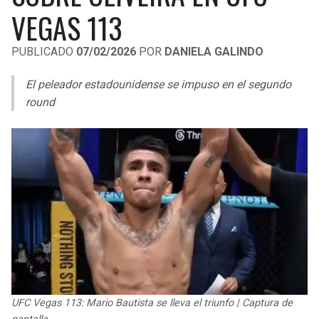
LIGA DE EXPANSIÓN MX
UEFA EUROPA LEAGUE
VEGAS 113
LEAGUES CUP
UEFA CONFERENCE LEAGUE
PUBLICADO
07/02/2026
POR
DANIELA GALINDO
MLS
El peleador estadounidense se impuso en el segundo
round
COPA LIBERTADORES
COPA SUDAMERICANA
LIGA BETPLAY
OTRAS LIGAS
UFC Vegas 113: Mario Bautista se lleva el triunfo | Captura de