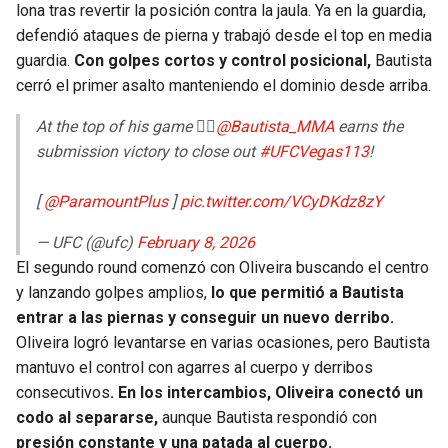
lona tras revertir la posición contra la jaula. Ya en la guardia,
defendió ataques de pierna y trabajó desde el top en media
guardia.
Con golpes cortos y control posicional,
Bautista
cerró el primer asalto manteniendo el dominio desde arriba.
At the top of his game 😮‍💨
@Bautista_MMA
earns the
submission victory to close out
#UFCVegas113
!
[
@ParamountPlus
]
pic.twitter.com/VCyDKdz8zY
— UFC (@ufc)
February 8, 2026
El segundo round comenzó con Oliveira buscando el centro
y lanzando golpes amplios,
lo que permitió a Bautista
entrar a las piernas y conseguir un nuevo derribo.
Oliveira logró levantarse en varias ocasiones, pero Bautista
mantuvo el control con agarres al cuerpo y derribos
consecutivos
. En los intercambios, Oliveira conectó un
codo al separarse,
aunque Bautista respondió con
presión constante y una patada al cuerpo.