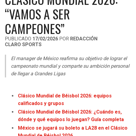
LIGA DE EXPANSIÓN MX
UEFA EUROPA LEAGUE
“VAMOS A SER
LEAGUES CUP
UEFA CONFERENCE LEAGUE
CAMPEONES”
MLS
PUBLICADO
17/02/2026
POR
REDACCIÓN
CLARO SPORTS
COPA LIBERTADORES
El manager de México reafirma su objetivo de lograr el
COPA SUDAMERICANA
campeonato mundial y comparte su ambición personal
LIGA BETPLAY
de llegar a Grandes Ligas
OTRAS LIGAS
Clásico Mundial de Béisbol 2026: equipos
calificados y grupos
Clásico Mundial de Béisbol 2026: ¿Cuándo es,
dónde y qué equipos lo juegan? Guía completa
México se jugará su boleto a LA28 en el Clásico
Mundial de Béisbol 2026