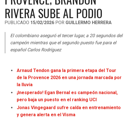
LIGA DE EXPANSIÓN MX
UEFA EUROPA LEAGUE
RIVERA SUBE AL PODIO
LEAGUES CUP
UEFA CONFERENCE LEAGUE
PUBLICADO
15/02/2026
POR
GUILLERMO HERRERA
MLS
El colombiano aseguró el tercer lugar, a 20 segundos del
COPA LIBERTADORES
campeón mientras que el segundo puesto fue para el
español Carlos Rodríguez
COPA SUDAMERICANA
LIGA BETPLAY
Arnaud Tendon gana la primera etapa del Tour
de la Provence 2026 en una jornada marcada por
OTRAS LIGAS
la lluvia
¡Inesperado! Egan Bernal es campeón nacional,
pero baja un puesto en el ranking UCI
Jonas Vingegaard sufre caída en entrenamiento
y genera alerta en el Visma