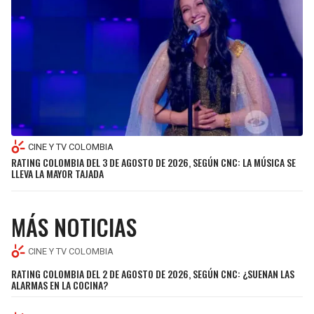
SEAHAWKS
PELICANS
BEARS
SPURS
LIONS
NUGGETS
PACKERS
TIMBERWOLVES
CINE Y TV COLOMBIA
RATING COLOMBIA DEL 3 DE AGOSTO DE 2026, SEGÚN CNC: LA MÚSICA SE
LLEVA LA MAYOR TAJADA
VIKINGS
THUNDER
FALCONS
TRAIL BLAZERS
MÁS NOTICIAS
PANTHERS
JAZZ
CINE Y TV COLOMBIA
RATING COLOMBIA DEL 2 DE AGOSTO DE 2026, SEGÚN CNC: ¿SUENAN LAS
SAINTS
ALARMAS EN LA COCINA?