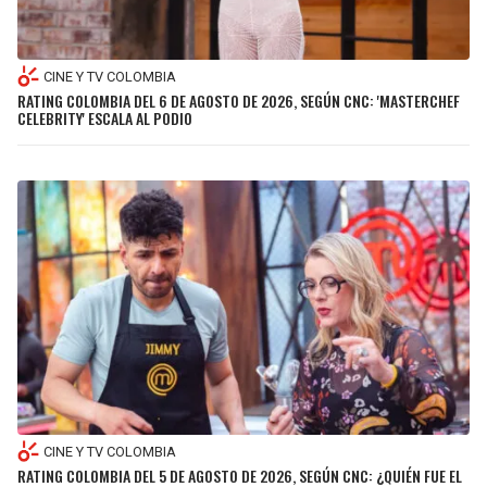
LIGA DE EXPANSIÓN MX
UEFA EUROPA LEAGUE
RAIDERS
CAVALIERS
LEAGUES CUP
UEFA CONFERENCE LEAGUE
CINE Y TV COLOMBIA
RATING COLOMBIA DEL 6 DE AGOSTO DE 2026, SEGÚN CNC: 'MASTERCHEF
MLS
CHARGERS
PISTONS
CELEBRITY' ESCALA AL PODIO
COPA LIBERTADORES
RAVENS
PACERS
COPA SUDAMERICANA
BENGALS
BUCKS
LIGA BETPLAY
BROWNS
HAWKS
OTRAS LIGAS
STEELERS
HORNETS
TEXANS
HEAT
COLTS
MAGIC
CINE Y TV COLOMBIA
RATING COLOMBIA DEL 5 DE AGOSTO DE 2026, SEGÚN CNC: ¿QUIÉN FUE EL