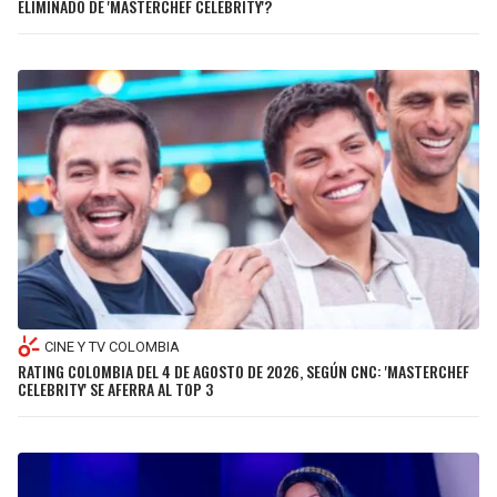
ELIMINADO DE 'MASTERCHEF CELEBRITY'?
JAGUARS
WIZARDS
TITANS
WARRIORS
COWBOYS
CLIPPERS
GIANTS
LAKERS
EAGLES
SUNS
COMMANDERS
KINGS
CINE Y TV COLOMBIA
CARDINALS
MAVERICKS
RATING COLOMBIA DEL 4 DE AGOSTO DE 2026, SEGÚN CNC: 'MASTERCHEF
CELEBRITY' SE AFERRA AL TOP 3
RAMS
ROCKETS
49ERS
GRIZZLIES