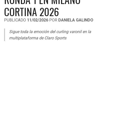
LIGA DE EXPANSIÓN MX
UEFA EUROPA LEAGUE
CORTINA 2026
LEAGUES CUP
UEFA CONFERENCE LEAGUE
PUBLICADO
11/02/2026
POR
DANIELA GALINDO
MLS
Sigue toda la emoción del curling varonil en la
COPA LIBERTADORES
multiplataforma de Claro Sports
COPA SUDAMERICANA
LIGA BETPLAY
OTRAS LIGAS