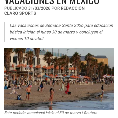
LIGA DE EXPANSIÓN MX
UEFA EUROPA LEAGUE
PUBLICADO
31/03/2026
POR
REDACCIÓN
CLARO SPORTS
RAIDERS
CAVALIERS
LEAGUES CUP
UEFA CONFERENCE LEAGUE
Las vacaciones de Semana Santa 2026 para educación
MLS
CHARGERS
PISTONS
básica inician el lunes 30 de marzo y concluyen el
viernes 10 de abril
COPA LIBERTADORES
RAVENS
PACERS
COPA SUDAMERICANA
BENGALS
BUCKS
LIGA BETPLAY
BROWNS
HAWKS
OTRAS LIGAS
STEELERS
HORNETS
TEXANS
HEAT
COLTS
MAGIC
Este periodo vacacional inicia el 30 de marzo | Reuters