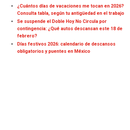
JAGUARS
WIZARDS
¿Cuántos días de vacaciones me tocan en 2026?
Consulta tabla, según tu antigüedad en el trabajo
TITANS
WARRIORS
Se suspende el Doble Hoy No Circula por
contingencia: ¿Qué autos descansan este 18 de
COWBOYS
CLIPPERS
febrero?
Días festivos 2026: calendario de descansos
GIANTS
LAKERS
obligatorios y puentes en México
EAGLES
SUNS
COMMANDERS
KINGS
CARDINALS
MAVERICKS
RAMS
ROCKETS
49ERS
GRIZZLIES