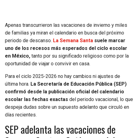
SEAHAWKS
PELICANS
Apenas transcurrieron las vacaciones de invierno y miles
BEARS
SPURS
de familias ya miran el calendario en busca del próximo
periodo de descanso.
La Semana Santa
suele marcar
LIONS
NUGGETS
uno de los recesos más esperados del ciclo escolar
en México,
tanto por su significado religioso como por la
PACKERS
TIMBERWOLVES
oportunidad de viajar o convivir en casa.
VIKINGS
THUNDER
Para el ciclo 2025-2026 no hay cambios ni ajustes de
última hora.
La Secretaría de Educación Pública (SEP)
confirmó desde la publicación oficial del calendario
FALCONS
TRAIL BLAZERS
escolar las fechas exactas
del periodo vacacional, lo que
despeja dudas sobre un supuesto adelanto que circuló en
PANTHERS
JAZZ
días recientes.
SAINTS
SEP adelanta las vacaciones de