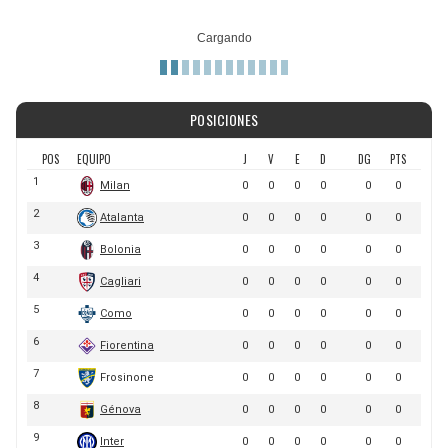
LIGA DE EXPANSIÓN MX
UEFA EUROPA LEAGUE
LEAGUES CUP
UEFA CONFERENCE LEAGUE
MLS
COPA LIBERTADORES
COPA SUDAMERICANA
LIGA BETPLAY
OTRAS LIGAS