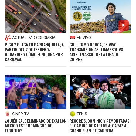
ACTUALIDAD COLOMBIA
EN VIVO
PICO Y PLACA EN BARRANQUILLA, A
GUILLERMO OCHOA, EN VIVO:
PARTIR DEL 2 DE FEBRERO:
TRANSMISIÓN AEL LIMASSOL VS
HORARIOS Y CÓMO FUNCIONA POR
ARIS LIMASSOL DE LA LIGA DE
CARNAVAL
CHIPRE
CINE Y TV
TENIS
¿QUIÉN SALE ELIMINADO DE EXATLÓN
RÉCORDS, DOMINIO Y REMONTADAS:
MÉXICO ESTE DOMINGO 1 DE
EL CAMINO DE CARLOS ALCARAZ AL
FEBRERO?
GRAND SLAM DE CARRERA