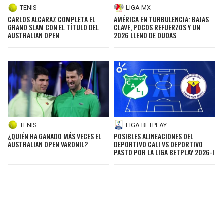
TENIS
LIGA MX
CARLOS ALCARAZ COMPLETA EL
AMÉRICA EN TURBULENCIA: BAJAS
GRAND SLAM CON EL TÍTULO DEL
CLAVE, POCOS REFUERZOS Y UN
AUSTRALIAN OPEN
2026 LLENO DE DUDAS
TENIS
LIGA BETPLAY
¿QUIÉN HA GANADO MÁS VECES EL
POSIBLES ALINEACIONES DEL
AUSTRALIAN OPEN VARONIL?
DEPORTIVO CALI VS DEPORTIVO
PASTO POR LA LIGA BETPLAY 2026-I