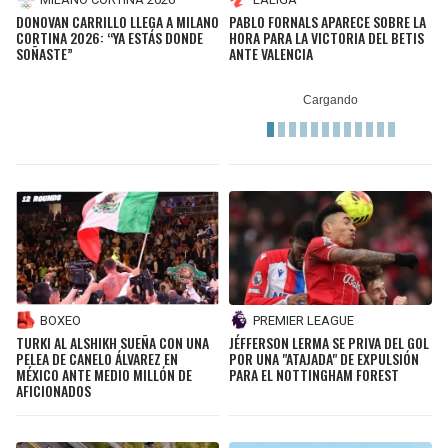
DONOVAN CARRILLO LLEGA A MILANO
PABLO FORNALS APARECE SOBRE LA
CORTINA 2026: “YA ESTÁS DONDE
HORA PARA LA VICTORIA DEL BETIS
SOÑASTE”
ANTE VALENCIA
BOXEO
PREMIER LEAGUE
TURKI AL ALSHIKH SUEÑA CON UNA
JÉFFERSON LERMA SE PRIVA DEL GOL
PELEA DE CANELO ÁLVAREZ EN
POR UNA "ATAJADA" DE EXPULSIÓN
MÉXICO ANTE MEDIO MILLÓN DE
PARA EL NOTTINGHAM FOREST
AFICIONADOS