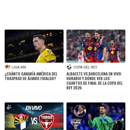
LIGA MX
COPA DEL REY
¿CUÁNTO GANARÍA AMÉRICA DEL
ALBACETE VS BARCELONA EN VIVO:
TRASPASO DE ÁLVARO FIDALGO?
HORARIO Y DÓNDE VER LOS
CUARTOS DE FINAL DE LA COPA DEL
REY 2026