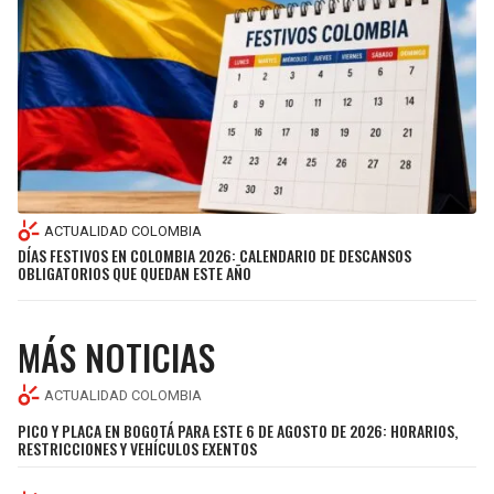
SEAHAWKS
PELICANS
BEARS
SPURS
LIONS
NUGGETS
PACKERS
TIMBERWOLVES
ACTUALIDAD COLOMBIA
DÍAS FESTIVOS EN COLOMBIA 2026: CALENDARIO DE DESCANSOS
OBLIGATORIOS QUE QUEDAN ESTE AÑO
VIKINGS
THUNDER
FALCONS
TRAIL BLAZERS
MÁS NOTICIAS
PANTHERS
JAZZ
ACTUALIDAD COLOMBIA
PICO Y PLACA EN BOGOTÁ PARA ESTE 6 DE AGOSTO DE 2026: HORARIOS,
SAINTS
RESTRICCIONES Y VEHÍCULOS EXENTOS