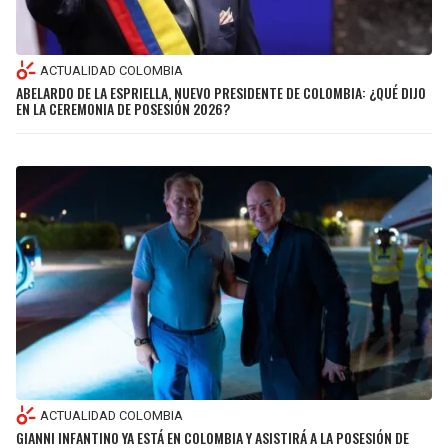
LIGA DE EXPANSIÓN MX
UEFA EUROPA LEAGUE
RAIDERS
CAVALIERS
LEAGUES CUP
UEFA CONFERENCE LEAGUE
ACTUALIDAD COLOMBIA
ABELARDO DE LA ESPRIELLA, NUEVO PRESIDENTE DE COLOMBIA: ¿QUÉ DIJO
MLS
CHARGERS
PISTONS
EN LA CEREMONIA DE POSESIÓN 2026?
COPA LIBERTADORES
RAVENS
PACERS
COPA SUDAMERICANA
BENGALS
BUCKS
LIGA BETPLAY
BROWNS
HAWKS
OTRAS LIGAS
STEELERS
HORNETS
TEXANS
HEAT
COLTS
MAGIC
ACTUALIDAD COLOMBIA
GIANNI INFANTINO YA ESTÁ EN COLOMBIA Y ASISTIRÁ A LA POSESIÓN DE