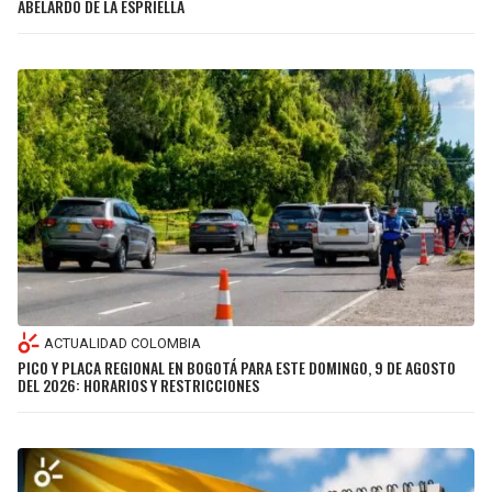
ABELARDO DE LA ESPRIELLA
JAGUARS
WIZARDS
TITANS
WARRIORS
COWBOYS
CLIPPERS
GIANTS
LAKERS
EAGLES
SUNS
COMMANDERS
KINGS
ACTUALIDAD COLOMBIA
CARDINALS
MAVERICKS
PICO Y PLACA REGIONAL EN BOGOTÁ PARA ESTE DOMINGO, 9 DE AGOSTO
DEL 2026: HORARIOS Y RESTRICCIONES
RAMS
ROCKETS
49ERS
GRIZZLIES