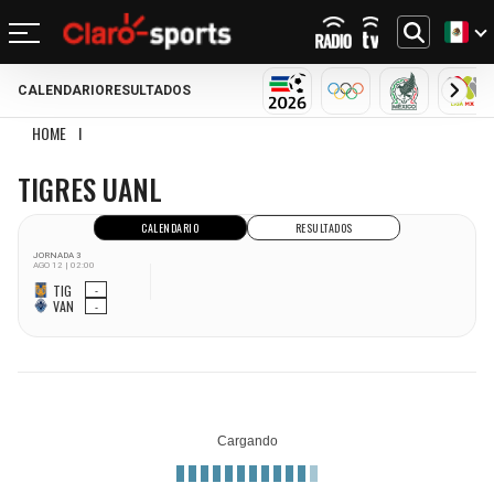
CALENDARIO
RESULTADOS
REGRESAR
REGRESAR
REGRESAR
REGRESAR
REGRESAR
REGRESAR
REGRESAR
REGRESAR
MUNDIAL 2026
OLÍMPICOS
SELECCIÓN
LIG
HOME
I
TIGRES UANL
FÚTBOL
FÚTBOL INTERNACIONAL
MOTOR
NFL
NBA
BÉISBOL
OTROS DEPORTES
ACTUALIDAD
TIGRES UANL
MUNDIAL 2026
CHAMPIONS LEAGUE
FÓRMULA 1
MEXICANO
CICLISMO
TENDENCIAS
BILLS
CELTICS
LIGA MX
LALIGA
NASCAR
MLB
TENIS
MÚSICA
DOLPHINS
NETS
SELECCIÓN MEXICANA
PREMIER LEAGUE
BOXEO
CINE Y TV
PATRIOTS
KNICKS
CONCACHAMPIONS
SERIE A
GOLF
VIDEOJUEGOS
JETS
76ERS
FÚTBOL DE ESTUFA
BUNDESLIGA
UFC
BRONCOS
RAPTORS
FÚTBOL FEMENIL
LIGUE 1
CHIEFS
BULLS