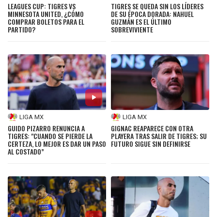
LEAGUES CUP: TIGRES VS
TIGRES SE QUEDA SIN LOS LÍDERES
MINNESOTA UNITED, ¿CÓMO
DE SU ÉPOCA DORADA: NAHUEL
COMPRAR BOLETOS PARA EL
GUZMÁN ES EL ÚLTIMO
PARTIDO?
SOBREVIVIENTE
LIGA MX
LIGA MX
GUIDO PIZARRO RENUNCIA A
GIGNAC REAPARECE CON OTRA
TIGRES: "CUANDO SE PIERDE LA
PLAYERA TRAS SALIR DE TIGRES; SU
CERTEZA, LO MEJOR ES DAR UN PASO
FUTURO SIGUE SIN DEFINIRSE
AL COSTADO”