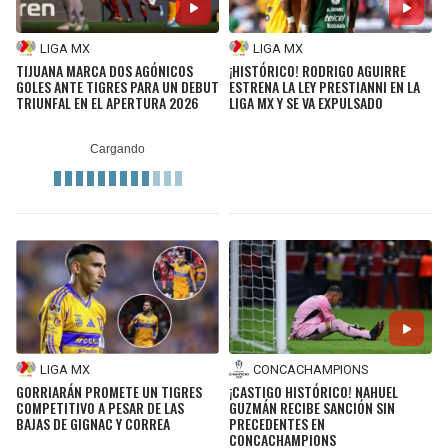
LIGA MX
LIGA MX
TIJUANA MARCA DOS AGÓNICOS
¡HISTÓRICO! RODRIGO AGUIRRE
GOLES ANTE TIGRES PARA UN DEBUT
ESTRENA LA LEY PRESTIANNI EN LA
TRIUNFAL EN EL APERTURA 2026
LIGA MX Y SE VA EXPULSADO
LIGA MX
CONCACHAMPIONS
GORRIARÁN PROMETE UN TIGRES
¡CASTIGO HISTÓRICO! NAHUEL
COMPETITIVO A PESAR DE LAS
GUZMÁN RECIBE SANCIÓN SIN
BAJAS DE GIGNAC Y CORREA
PRECEDENTES EN
CONCACHAMPIONS