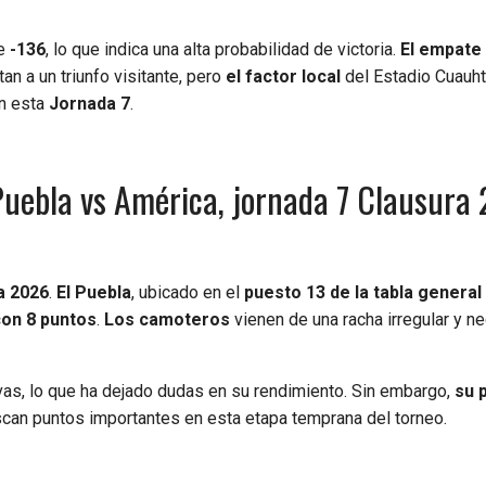
de
-136
, lo que indica una alta probabilidad de victoria.
El empate
an a un triunfo visitante, pero
el factor local
del Estadio Cuauh
en esta
Jornada 7
.
Puebla vs América, jornada 7 Clausura
a 2026
.
El Puebla
, ubicado en el
puesto 13 de la tabla general
con 8 puntos
.
Los camoteros
vienen de una racha irregular y n
hivas, lo que ha dejado dudas en su rendimiento. Sin embargo,
su p
can puntos importantes en esta etapa temprana del torneo.