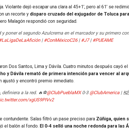
a. Violante dejó escapar una clara al 45+1’, pero al 61’ se redimi
on un recorte y
disparo cruzado del exjugador de Toluca para
 pero Malagón respondió con seguridad.
ed y poner el segundo Azulcrema en el marcador y su primero co
#LaLigaDeLaAfición
|
#ConMéxicoC26
|
#J7
|
#PUEAME
esaron Dos Santos, Lima y Dávila. Cuatro minutos después cayó el 
cho y Dávila remató de primera intención para vencer al ar
n ajustó y encontró premio inmediato.
definiera a la red. 🔥⚽️
@ClubPueblaMX
0-3
@ClubAmerica
| 🎽
ic.twitter.com/xgUS9PIVv2
rre contundente. Salas filtró un pase preciso para
Zúñiga, quien 
ó el balón al fondo.
El 0-4 selló una noche redonda para las Á