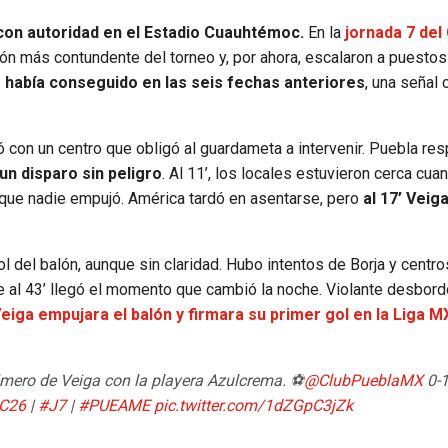
 con autoridad en el Estadio Cuauhtémoc.
En la
jornada 7 del
ción más contundente del torneo y, por ahora, escalaron a puesto
 había conseguido en las seis fechas anteriores
, una señal 
bó con un centro que obligó al guardameta a intervenir. Puebla re
un disparo sin peligro
. Al 11’, los locales estuvieron cerca cua
que nadie empujó. América tardó en asentarse, pero
al 17’ Veig
ol del balón, aunque sin claridad. Hubo intentos de Borja y centro
ue al 43’ llegó el momento que cambió la noche. Violante desbor
eiga empujara el balón y firmara su primer gol en la Liga M
rimero de Veiga con la playera Azulcrema. ⚽️
@ClubPueblaMX
0-
C26
|
#J7
|
#PUEAME
pic.twitter.com/1dZGpC3jZk