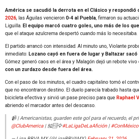
América se sacudió la derrota en el Clásico y respondió
2026
, las Águilas vencieron
0-4 al Puebla
, firmaron su actua
Liguilla.
El equipo marcó cuatro goles, uno más de los que
que el ataque azulcrema despertó cuando más lo necesitaba.
El partido arrancó con intensidad. Al minuto uno, Violante pro
inmediato:
Lozano cayó en fuera de lugar y Baltazar sacó 
Gómez generó caos en el área y Malagón dejó un rebote vivo 
con un zurdazo desde fuera del área.
Con el paso de los minutos, el cuadro capitalino tomó el contr
que no encontraron destino. El duelo parecía trabado hasta q
bicicleta efectiva y sirvió un pase preciso para que
Raphael V
abriendo el marcador antes del descanso.
📹 | Americanistas, guarden este gol para el recuerdo, el p
@ClubAmerica
| 🎽🆚🦅
#LaLigaDeLaAfición
|
#ConMéxico
— Liga BBVA MX (@LigaBBVAMX)
February 21, 2026