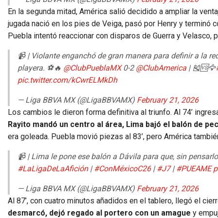
En la segunda mitad, América salió decidido a ampliar la ventaj
jugada nació en los pies de Veiga, pasó por Henry y terminó c
Puebla intentó reaccionar con disparos de Guerra y Velasco,
📹 | Violante enganchó de gran manera para definir a la r
playera. ⚽️🔥
@ClubPueblaMX
0-2
@ClubAmerica
| 🎽🆚🦅
pic.twitter.com/kCwrELMkDh
— Liga BBVA MX (@LigaBBVAMX)
February 21, 2026
Los cambios le dieron forma definitiva al triunfo. Al 74’ ingr
Rayito mandó un centro al área, Lima bajó el balón de pe
era goleada. Puebla movió piezas al 83’, pero América tambié
📹 | Lima le pone ese balón a Dávila para que, sin pensarlo, 
#LaLigaDeLaAfición
|
#ConMéxicoC26
|
#J7
|
#PUEAME
p
— Liga BBVA MX (@LigaBBVAMX)
February 21, 2026
Al 87’, con cuatro minutos añadidos en el tablero, llegó el cie
desmarcó, dejó regado al portero con un amague
y empuj