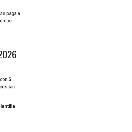
se paga a
témoc
 2026
con
5
ecesitan
lantilla