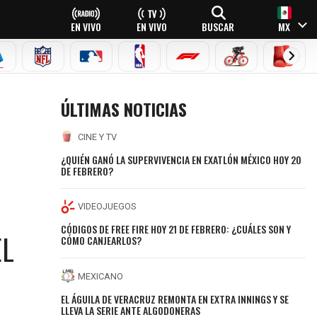
EN VIVO
EN VIVO
BUSCAR
MX
EAGUE
ERIE A
NFL
MLB
NBA
FÓRMULA 1
CICLISMO
BOXEO
ÚLTIMAS NOTICIAS
CINE Y TV
¿QUIÉN GANÓ LA SUPERVIVENCIA EN EXATLÓN MÉXICO HOY 20
DE FEBRERO?
VIDEOJUEGOS
CÓDIGOS DE FREE FIRE HOY 21 DE FEBRERO: ¿CUÁLES SON Y
EL
CÓMO CANJEARLOS?
MEXICANO
EL ÁGUILA DE VERACRUZ REMONTA EN EXTRA INNINGS Y SE
LLEVA LA SERIE ANTE ALGODONERAS