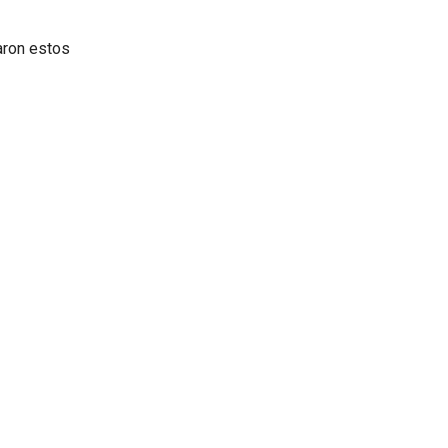
aron estos
a