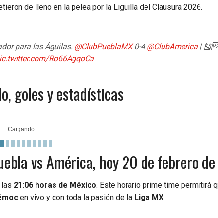
ieron de lleno en la pelea por la Liguilla del Clausura 2026.
ador para las Águilas.
@ClubPueblaMX
0-4
@ClubAmerica
| 🎽
ic.twitter.com/Ro66AgqoCa
, goles y estadísticas
uebla vs América, hoy 20 de febrero d
 las
21:06 horas de México
. Este horario prime time permitirá 
témoc
en vivo y con toda la pasión de la
Liga MX
.