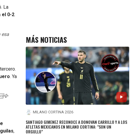
ó. La
 el 0-2
.
n esa
MÁS NOTICIAS
tercero.
quero
. Ya
🆚🦅
MILANO CORTINA 2026
SANTIAGO GIMENEZ RECONOCE A DONOVAN CARRILLO Y A LOS
se
ATLETAS MEXICANOS EN MILANO CORTINA: "SON UN
guilas
,
ORGULLO"