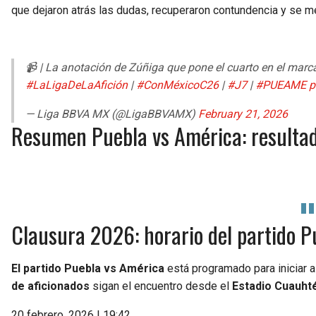
que dejaron atrás las dudas, recuperaron contundencia y se met
📹 | La anotación de Zúñiga que pone el cuarto en el marc
#LaLigaDeLaAfición
|
#ConMéxicoC26
|
#J7
|
#PUEAME
p
— Liga BBVA MX (@LigaBBVAMX)
February 21, 2026
Resumen Puebla vs América: resultado
Clausura 2026: horario del partido P
El partido Puebla vs América
está programado para iniciar a
de aficionados
sigan el encuentro desde el
Estadio Cuauh
20 febrero, 2026 | 19:42