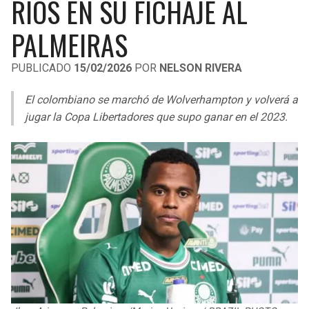
RÍOS EN SU FICHAJE AL
LIGA DE EXPANSIÓN MX
UEFA EUROPA LEAGUE
PALMEIRAS
LEAGUES CUP
UEFA CONFERENCE LEAGUE
PUBLICADO
15/02/2026
POR
NELSON RIVERA
MLS
El colombiano se marchó de Wolverhampton y volverá a
COPA LIBERTADORES
jugar la Copa Libertadores que supo ganar en el 2023.
COPA SUDAMERICANA
LIGA BETPLAY
OTRAS LIGAS