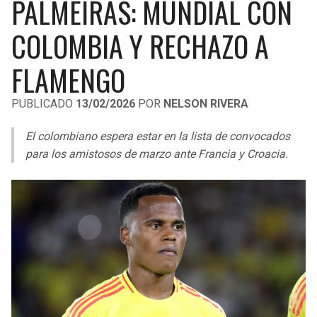
PALMEIRAS: MUNDIAL CON
LIGA DE EXPANSIÓN MX
UEFA EUROPA LEAGUE
COLOMBIA Y RECHAZO A
LEAGUES CUP
UEFA CONFERENCE LEAGUE
FLAMENGO
MLS
PUBLICADO
13/02/2026
POR
NELSON RIVERA
COPA LIBERTADORES
El colombiano espera estar en la lista de convocados
COPA SUDAMERICANA
para los amistosos de marzo ante Francia y Croacia.
LIGA BETPLAY
OTRAS LIGAS