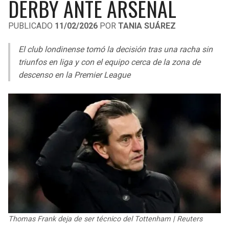
DERBY ANTE ARSENAL
LIGA DE EXPANSIÓN MX
UEFA EUROPA LEAGUE
PUBLICADO
11/02/2026
POR
TANIA SUÁREZ
LEAGUES CUP
UEFA CONFERENCE LEAGUE
El club londinense tomó la decisión tras una racha sin
MLS
triunfos en liga y con el equipo cerca de la zona de
descenso en la Premier League
COPA LIBERTADORES
COPA SUDAMERICANA
LIGA BETPLAY
OTRAS LIGAS
Thomas Frank deja de ser técnico del Tottenham | Reuters