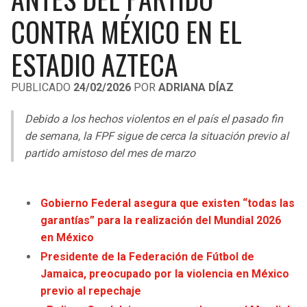
LIGA DE EXPANSIÓN MX
UEFA EUROPA LEAGUE
CONTRA MÉXICO EN EL
LEAGUES CUP
UEFA CONFERENCE LEAGUE
ESTADIO AZTECA
MLS
PUBLICADO
24/02/2026
POR
ADRIANA DÍAZ
COPA LIBERTADORES
Debido a los hechos violentos en el país el pasado fin
COPA SUDAMERICANA
de semana, la FPF sigue de cerca la situación previo al
partido amistoso del mes de marzo
LIGA BETPLAY
OTRAS LIGAS
Gobierno Federal asegura que existen “todas las
garantías” para la realización del Mundial 2026
en México
Presidente de la Federación de Fútbol de
Jamaica, preocupado por la violencia en México
previo al repechaje