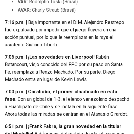
VAR:
Rodolpho Toski (Brasil).
AVAR:
Charly Straub (Brasil).
7:16 p.m. |
Baja importante en el DIM. Alejandro Restrepo
fue expulsado por impedir que el juego fluyera en una
acción puntual, por lo que le reemplazar en la raya el
asistente Giuliano Tiberti.
7:06 p.m. | ¡Las novedades en Liverpool!
Rubén
Betancourt, viejo conocido del FPC por su paso en Santa
Fe, reemplaza a Renzo Machado. Por su parte, Diego
Machado entra en lugar de Kevin Lewis.
7:00 p.m. | Carabobo, el primer clasificado en esta
fase.
Con un global de 1-3, el elenco venezolano despachó
a Huachipato de Chile y se instala en la siguiente fase.
Ahora todas las miradas se centran en el Atanasio Girardot.
6:51 p.m. | ¡Frank Fabra, la gran novedad en la titular
del Medellín!
A diferencia del partido de ida, el exjugador