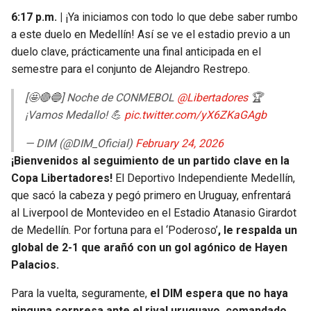
6:17 p.m. |
¡Ya iniciamos con todo lo que debe saber rumbo
a este duelo en Medellín! Así se ve el estadio previo a un
duelo clave, prácticamente una final anticipada en el
semestre para el conjunto de Alejandro Restrepo.
[🤩🔴🔵] Noche de CONMEBOL
@Libertadores
🏆
¡Vamos Medallo! 💪
pic.twitter.com/yX6ZKaGAgb
— DIM (@DIM_Oficial)
February 24, 2026
¡Bienvenidos al seguimiento de un partido clave en la
Copa Libertadores!
El Deportivo Independiente Medellín,
que sacó la cabeza y pegó primero en Uruguay, enfrentará
al Liverpool de Montevideo en el Estadio Atanasio Girardot
de Medellín. Por fortuna para el ‘Poderoso’
, le respalda un
global de 2-1 que arañó con un gol agónico de Hayen
Palacios.
Para la vuelta, seguramente,
el DIM espera que no haya
ninguna sorpresa ante el rival uruguayo, comandado