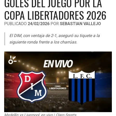
GOLES DEL JUEGO POR LA
LIGA DE EXPANSIÓN MX
UEFA EUROPA LEAGUE
COPA LIBERTADORES 2026
LEAGUES CUP
UEFA CONFERENCE LEAGUE
PUBLICADO
24/02/2026
POR
SEBASTIAN VALLEJO
MLS
El DIM, con ventaja de 2-1, aseguró su tiquete a la
COPA LIBERTADORES
siguiente ronda frente a los charrúas.
COPA SUDAMERICANA
LIGA BETPLAY
OTRAS LIGAS
Medellín vs Liverpool, en vivo | Claro Sports