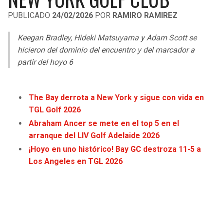
LIGA DE EXPANSIÓN MX
UEFA EUROPA LEAGUE
PUBLICADO
24/02/2026
POR
RAMIRO RAMIREZ
LEAGUES CUP
UEFA CONFERENCE LEAGUE
Keegan Bradley, Hideki Matsuyama y Adam Scott se
MLS
hicieron del dominio del encuentro y del marcador a
partir del hoyo 6
COPA LIBERTADORES
COPA SUDAMERICANA
The Bay derrota a New York y sigue con vida en
TGL Golf 2026
LIGA BETPLAY
Abraham Ancer se mete en el top 5 en el
arranque del LIV Golf Adelaide 2026
OTRAS LIGAS
¡Hoyo en uno histórico! Bay GC destroza 11-5 a
Los Angeles en TGL 2026