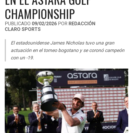
LIGA DE EXPANSIÓN MX
UEFA EUROPA LEAGUE
CHAMPIONSHIP
LEAGUES CUP
UEFA CONFERENCE LEAGUE
PUBLICADO
09/02/2026
POR
REDACCIÓN
CLARO SPORTS
MLS
El estadounidense James Nicholas tuvo una gran
COPA LIBERTADORES
actuación en el torneo bogotano y se coronó campeón
COPA SUDAMERICANA
con un -19.
LIGA BETPLAY
OTRAS LIGAS