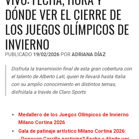
LIGA DE EXPANSIÓN MX
UEFA EUROPA LEAGUE
DÓNDE VER EL CIERRE DE
LEAGUES CUP
UEFA CONFERENCE LEAGUE
LOS JUEGOS OLÍMPICOS DE
MLS
INVIERNO
COPA LIBERTADORES
PUBLICADO
19/02/2026
POR
ADRIANA DÍAZ
COPA SUDAMERICANA
Disfruta la transmisión final de esta gran cobertura con
LIGA BETPLAY
el talento de Alberto Lati, quien te llevará hasta Italia
con su amplio conocimiento en distintos temas,
OTRAS LIGAS
disfrútala a través de Claro Sports
Medallero de los Juegos Olímpicos de Invierno
Milano Cortina 2026
Gala de patinaje artístico Milano Cortina 2026:
¿Donovan Carrillo participa? Fecha y dónde ver