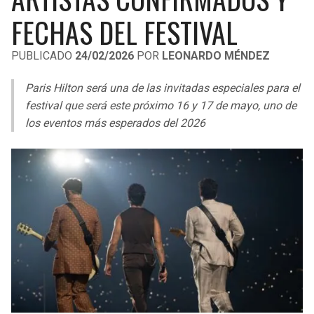
LIGA DE EXPANSIÓN MX
UEFA EUROPA LEAGUE
FECHAS DEL FESTIVAL
LEAGUES CUP
UEFA CONFERENCE LEAGUE
PUBLICADO
24/02/2026
POR
LEONARDO MÉNDEZ
MLS
Paris Hilton será una de las invitadas especiales para el
COPA LIBERTADORES
festival que será este próximo 16 y 17 de mayo, uno de
los eventos más esperados del 2026
COPA SUDAMERICANA
LIGA BETPLAY
OTRAS LIGAS